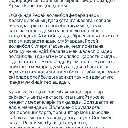
федерациясы тарапынан бірінші вице-президент
Арман Кабесов қол қойды.
«Жақында Ресей волейбол федерациясы
делегациясының Қазақстанға жасаған сапары
аясында әріптестерімізбен жұмыс қарым-
қатынастарын дамыту перспективаларын
талқыладық. Атап айтқанда, бірлескен жарыстар
өткізу, қазақстандық клубтардың Ресей
волейбол Суперлигасының чемпионатына
қатысу мүмкіндігі, балалар мен жасөспірімдер
волейболын дамыту мәселелері қарастырылды,
– деп атап өтті Александр Яременко. – Бүгін қол
қойылған меморандум бұған дейін басталған
жұмыстың заңды жалғасы болып табылады және
екі елде волейболды насихаттау мен дамытуға
жаңа мүмкіндіктер ашады».
Құжатқа қол қою рәсімі аясында тараптар
екіжақты ынтымақтастықты нығайту және
кеңейту мәселелерін талқылады. Болашақта екі
елдің мамандары бірлескен форумдарға,
конференцияларға, тренингтер мен шеберлік
сабақтарына қатысады деп күтілуде. Сонымен
қатар, Ресей мен Қазақстан ұлттық
құрамаларының қатысуымен оқу-жаттығу