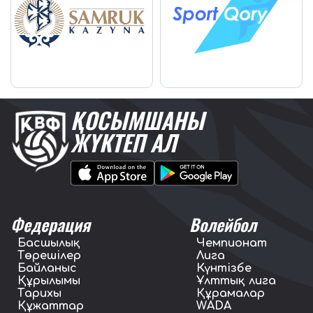
ҚОСЫМШАНЫ
ЖҮКТЕП АЛ
Федерация
Волейбол
Басшылық
Чемпионат
Төрешілер
Лига
Байланыс
Күнтізбе
Құрылымы
Ұлттық лига
Тарихы
Құрамалар
Құжаттар
WADA