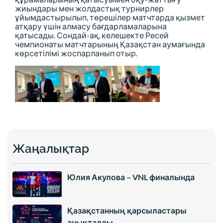
жиындары мен жолдастық турнирлер
ұйымдастырылып, төрешілер матчтарда қызмет
атқару үшін алмасу бағдарламаларына
қатысады. Сондай-ақ, келешекте Ресей
чемпионаты матчтарының Қазақстан аумағында
көрсетілімі жоспарланып отыр.
Жаңалықтар
Юлия Акулова – VNL финалында
Қазақстанның қарсыластары
анықталды