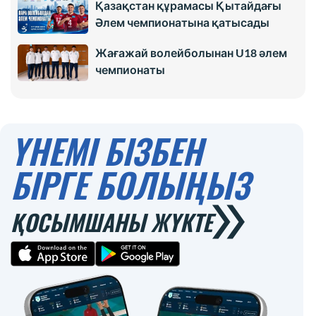
Қазақстан құрамасы Қытайдағы
Әлем чемпионатына қатысады
Жағажай волейболынан U18 әлем
чемпионаты
ҮНЕМІ БІЗБЕН
БІРГЕ БОЛЫҢЫЗ
ҚОСЫМШАНЫ ЖҮКТЕ