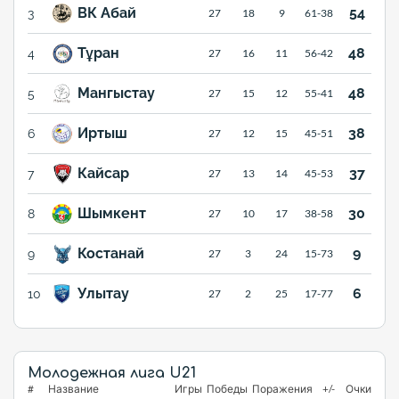
ВК Абай
54
3
27
18
9
61-38
Тұран
48
4
27
16
11
56-42
Мангыстау
48
5
27
15
12
55-41
Иртыш
38
6
27
12
15
45-51
Кайсар
37
7
27
13
14
45-53
Шымкент
30
8
27
10
17
38-58
Костанай
9
9
27
3
24
15-73
Улытау
6
10
27
2
25
17-77
Молодежная лига U21
#
Название
Игры
Победы
Поражения
+/-
Очки