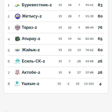
Буревестник-2
83
1
35
28
7
95-41
Жетысу-2
80
2
35
28
7
91-39
Тараз-2
76
3
35
26
9
88-44
Атырау-2
65
4
35
19
16
82-60
Жайык-2
60
5
35
22
13
76-62
Есиль-СК-2
26
6
35
7
28
43-88
Актобе-2
26
7
35
8
27
37-88
Ушкын-2
4
8
35
2
33
13-103