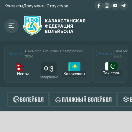
Контакты
Документы
Структура
КАЗАХСТАНСКАЯ
ФЕДЕРАЦИЯ
ВОЛЕЙБОЛА
CAVA Men’s Volleyball Championship
CAVA Men’s
Мужчины
Мужчины
2026
2026
0:3
Пәкістан
Непал
Казахстан
Завершено
За
ВОЛЕЙБОЛ
ПЛЯЖНЫЙ ВОЛЕЙБОЛ