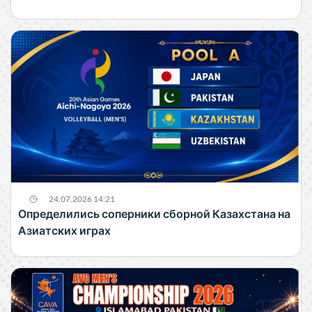
24.07.2026 14:21
Определились соперники сборной Казахстана на
Азиатских играх