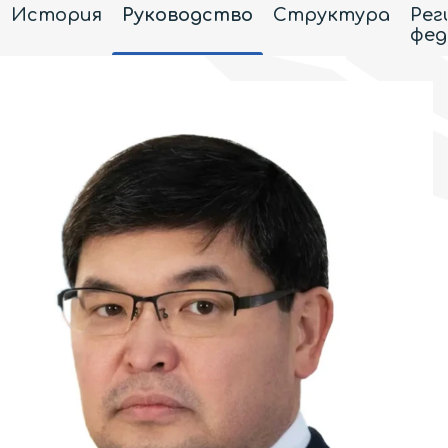
История
Руководство
Структура
Рег
фед