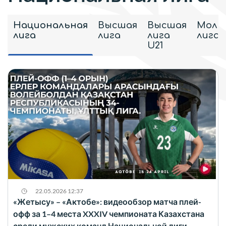
Национальная
Высшая
Высшая
Моло
лига
лига
лига
лига
U21
22.05.2026 12:37
«Жетысу» – «Актобе»: видеообзор матча плей-
офф за 1–4 места XXXIV чемпионата Казахстана
среди мужских команд Национальной лиги