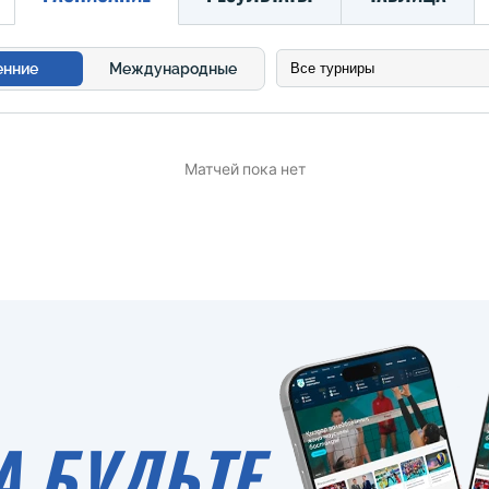
енние
Международные
Матчей пока нет
А БУДЬТЕ