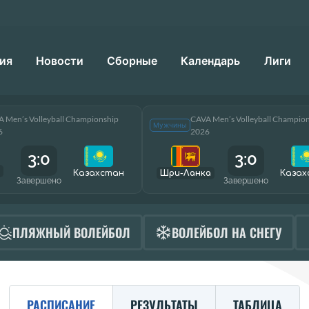
ия
Новости
Сборные
Календарь
Лиги
 Men’s Volleyball Championship
CAVA Men’s Volleyball Champio
Мужчины
6
2026
3:0
3:0
Казахстан
Шри-Ланка
Казах
Завершено
Завершено
ПЛЯЖНЫЙ ВОЛЕЙБОЛ
ВОЛЕЙБОЛ НА СНЕГУ
РАСПИСАНИЕ
РЕЗУЛЬТАТЫ
ТАБЛИЦА