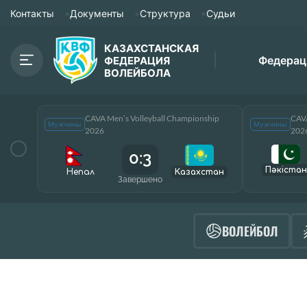
Контакты
Документы
Структура
Судьи
КАЗАХСТАНСКАЯ
Федерац
ФЕДЕРАЦИЯ
ВОЛЕЙБОЛА
CAVA Men’s Volleyball Championship
CAVA
Мужчины
Мужчины
2026
202
0:3
Пәкістан
Непал
Казахстан
Завершено
ВОЛЕЙБОЛ