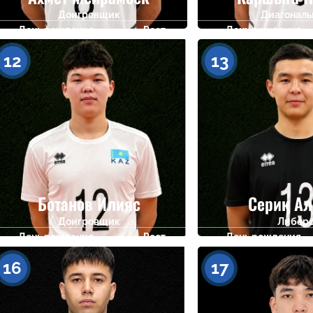
Доигровщик
Диагонал
День рождения
Рост
День рождения
06.03.2009
185
30.07.2009
12
13
Ботанов Илияс
Серик Ал
Доигровщик
Либер
День рождения
Рост
День рождения
02.03.2009
182
09.09.2009
16
17