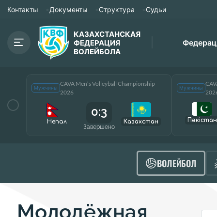
Контакты
Документы
Структура
Судьи
КАЗАХСТАНСКАЯ
Федерац
ФЕДЕРАЦИЯ
ВОЛЕЙБОЛА
CAVA Men’s Volleyball Championship
CAVA
Мужчины
Мужчины
2026
202
0:3
Пәкістан
Непал
Казахстан
Завершено
ВОЛЕЙБОЛ
Молодёжная