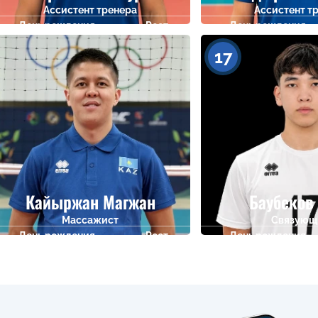
Ассистент тренера
Ассистент т
День рождения
Рост
День рождения
04.08.1996
0
11.05.1995
17
Кайыржан Магжан
Баубеков
Массажист
Связующ
День рождения
Рост
День рождения
08.12.1996
0
05.02.2010