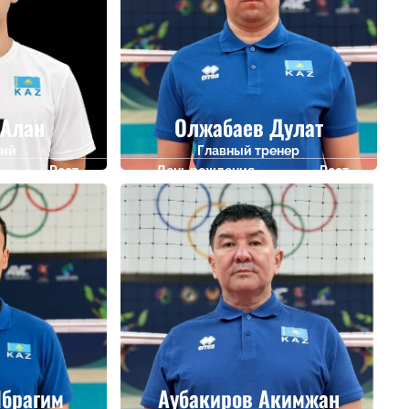
 Алан
Олжабаев Дулат
ий
Главный тренер
Рост
День рождения
Рост
188
29.07.1986
0
брагим
Аубакиров Акимжан