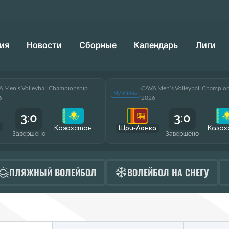
ия
Новости
Сборные
Календарь
Лиги
 Men’s Volleyball Championship
CAVA Men’s Volleyball Champio
Мужчины
6
2026
3:0
3:0
Казахстан
Шри-Ланка
Казах
Завершено
Завершено
ПЛЯЖНЫЙ ВОЛЕЙБОЛ
ВОЛЕЙБОЛ НА СНЕГУ