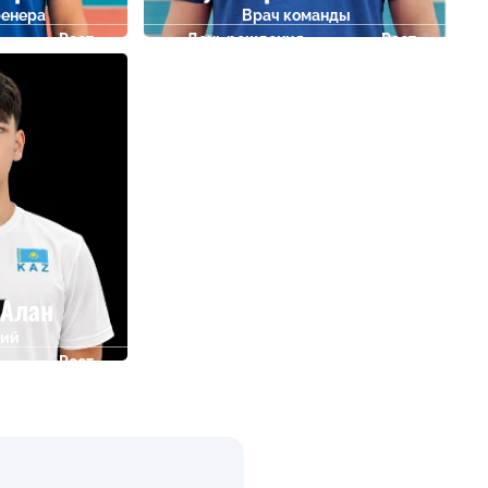
ренера
Врач команды
Рост
День рождения
Рост
0
08.04.1973
0
 Алан
ий
Рост
188