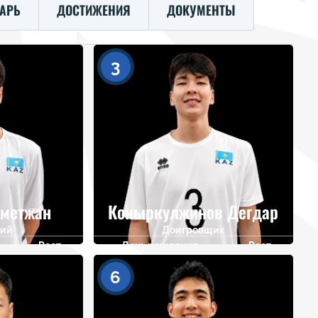
АРЬ
ДОСТИЖЕНИЯ
ДОКУМЕНТЫ
3
хметжан
Коныркулжинов Дегдар
ий
Доигровщик
Рост
День рождения
Рост
182
07.06.2009
194
6