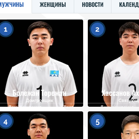
МУЖЧИНЫ
ЖЕНЩИНЫ
НОВОСТИ
КАЛЕНД
1
2
Болежан Торежан
Хассанов А
Доигровщик
Связующ
День рождения
Рост
День рождения
08.01.2009
188
27.02.2009
4
5