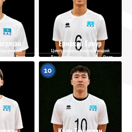
рсултан
Ермеков Ернур
окирующий
Центральный блокирующий
Рост
День рождения
Рост
198
18.11.2010
193
10
уржан
Кали Темирлан