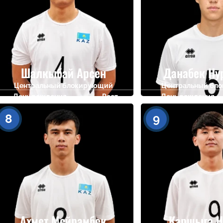
Шалкыбай Арсен
Данабек Ну
Центральный блокирующий
Центральный бл
День рождения
Рост
День рождения
25.04.2009
201
04.09.2010
8
9
Ахмет Мейрамбек
Каршыга Н