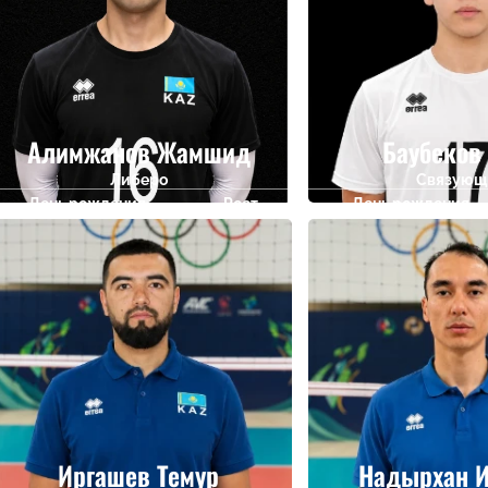
Алимжанов Жамшид
Баубеков
Либеро
Связующ
День рождения
Рост
День рождения
04.03.2010
185
05.02.2010
Иргашев Темур
Надырхан И