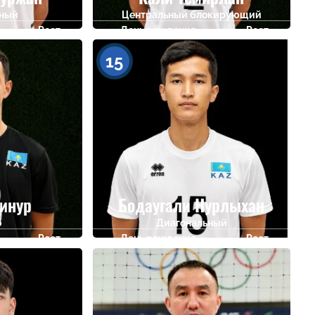
ьный
Центральный блокирующий
Рост
День рождения
Рост
195
20.02.2009
193
15
инур
Бодаугали Нурлыхан
о
Диагональный
Рост
День рождения
Рост
174
07.04.2009
195