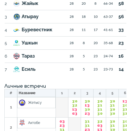
Жайык
58
2
28
20
8
66-34
Атырау
56
3
28
18
10
63-37
Буревестник
33
4
28
11
17
41-61
Ушкын
23
5
28
8
20
35-68
Тараз
16
6
28
5
23
24-74
Есиль
14
7
28
5
23
23-73
Личные встречи
#
Название
1
2
3
4
5
6
3:0
3:0
3:0
3:0
1:3
Жетысу
3:2
1:3
3:1
3:1
3:0
1
1:3
3:0
3:1
3:0
3:1
0:3
2:3
3:0
3:0
3:1
0:3
3:1
3:2
3:0
3:0
Актобе
2:3
3:1
0:3
3:1
3:1
2
3:1
2:3
1:3
3:0
3:0