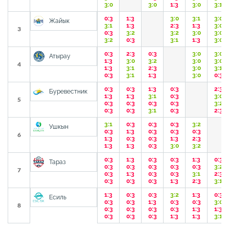
3:0
3:0
1:3
3:0
3:1
0:3
1:3
3:0
3:1
3:0
Жайык
3:1
1:3
2:3
1:3
3:0
3
0:3
3:2
3:2
3:0
3:0
3:2
0:3
3:1
1:3
3:0
0:3
2:3
0:3
3:0
3:0
Атырау
1:3
3:0
3:2
3:0
3:0
4
1:3
3:1
2:3
3:0
3:1
0:3
3:1
1:3
3:0
0:3
0:3
0:3
1:3
0:3
2:3
Буревестник
1:3
1:3
3:1
0:3
3:0
5
0:3
0:3
0:3
0:3
3:2
0:3
0:3
3:1
0:3
2:3
3:1
0:3
0:3
0:3
3:2
Ушкын
0:3
1:3
0:3
0:3
0:3
6
1:3
0:3
0:3
1:3
2:3
1:3
1:3
0:3
3:0
3:2
0:3
1:3
0:3
0:3
1:3
0:3
Тараз
0:3
0:3
0:3
0:3
0:3
3:2
7
0:3
1:3
0:3
0:3
3:1
2:3
0:3
0:3
0:3
1:3
2:3
3:1
1:3
0:3
0:3
3:2
1:3
0:3
Есиль
0:3
0:3
1:3
0:3
0:3
3:0
8
0:3
0:3
0:3
0:3
1:3
1:3
0:3
0:3
0:3
1:3
1:3
3:1