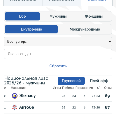
Все
Мужчины
Женщины
Внутренние
Международные
Сбросить
Национальная лига
Групповой
Плей-офф
2025/26 - мужчины
#
Название
Игры
Победы
Поражения
+/-
Очки
Жетысу
69
0
28
23
5
74-23
Актобе
67
1
28
22
6
72-28