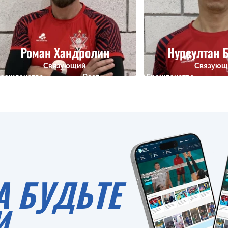
Роман Хандролин
Нурсултан 
Связующий
Связующ
Гражданство
Рост
Гражданство
196
А БУДЬТЕ
И