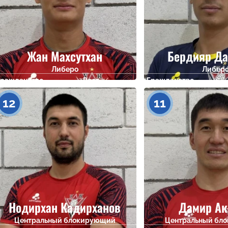
Жан Махсутхан
Бердияр Да
Либеро
Либер
Гражданство
Рост
Гражданство
194
12
11
Нодирхан Кадирханов
Дамир Ак
Центральный блокирующий
Центральный бл