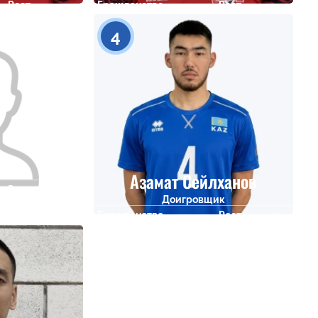
Рост
Гражданство
Рост
207
200
4
щик
Азамат Сейлханов
Рост
Доигровщик
196
Гражданство
Рост
194