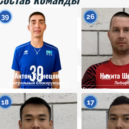
39
26
Антон Кузнецов
Никита Ш
Центральный блокирующий
Либер
Гражданство
Рост
Гражданство
204
18
17