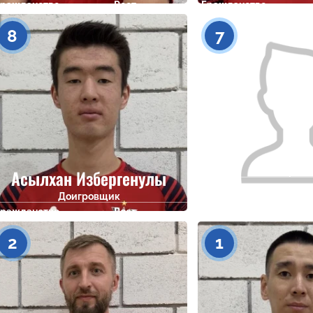
Гражданство
Рост
Гражданство
203
8
7
Асылхан Избергенулы
Доигров
Гражданство
Доигровщик
Гражданство
Рост
202
2
1