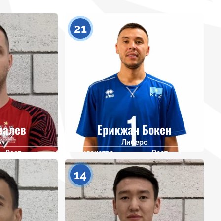
21
валев
Ерикжан Бокен
о
Либеро
Рост
Гражданство
Рост
202
160
14