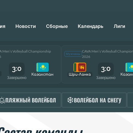
ия
Новости
Сборные
Календарь
Лиги
 Men’s Volleyball Championship
CAVA Men’s Volleyball Champio
Мужчины
6
2026
3:0
3:0
Казахстан
Шри-Ланка
Казах
Завершено
Завершено
ПЛЯЖНЫЙ ВОЛЕЙБОЛ
ВОЛЕЙБОЛ НА СНЕГУ
Состав команды