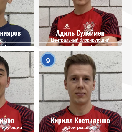
нияров
Адиль Сулеймен
о
Центральный блокирующий
Рост
Гражданство
Рост
178
200
9
имов
Кирилл Костыленко
окирующий
Доигровщик