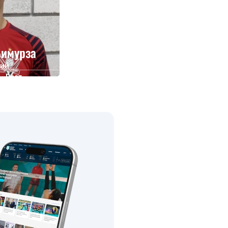
Бимурза
ий
Рост
194