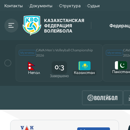
Контакты
Документы
Структура
Судьи
КАЗАХСТАНСКАЯ
Федерац
ФЕДЕРАЦИЯ
ВОЛЕЙБОЛА
CAVA Men’s Volleyball Championship
CAVA
Мужчины
Мужчины
2026
202
0:3
Пәкістан
Непал
Казахстан
Завершено
ВОЛЕЙБОЛ