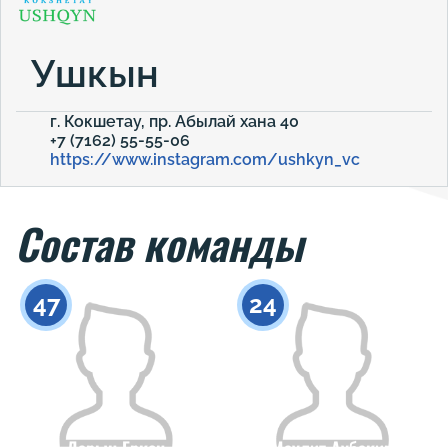
Ушкын
г. Кокшетау, пр. Абылай хана 40
+7 (7162) 55-55-06
https://www.instagram.com/ushkyn_vc
Состав команды
47
24
Дарын Еркен
Маулит Аубакир