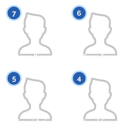
0
0
7
6
Максим Мищенко
Никита Козлов
Гражданство
Рост
Гражданство
Рост
0
0
5
4
Евгений Скабин
Канат Габдулин
Гражданство
Рост
Гражданство
Рост