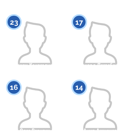
Гражданство
Рост
Гражданство
Рост
0
0
23
17
Сакен Каиргалиев
Едуард Погребняк
Гражданство
Рост
Гражданство
Рост
0
0
16
14
Олег Веригин
Амир Ашжанов