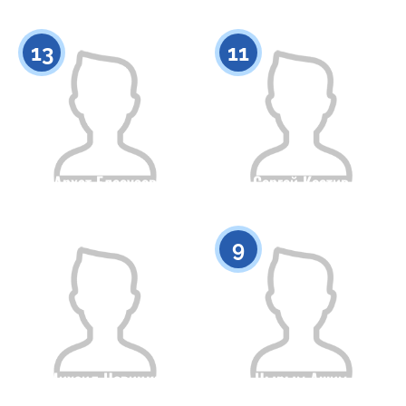
Гражданство
Рост
Гражданство
Рост
0
0
13
11
Архат Елесузов
Сергей Костив
Гражданство
Рост
Гражданство
Рост
0
0
9
Михаил Новицки
Нырым Ашим
Гражданство
Рост
Гражданство
Рост