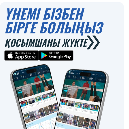
ҮНЕМІ БІЗБЕН
БІРГЕ БОЛЫҢЫЗ
ҚОСЫМШАНЫ ЖҮКТЕ