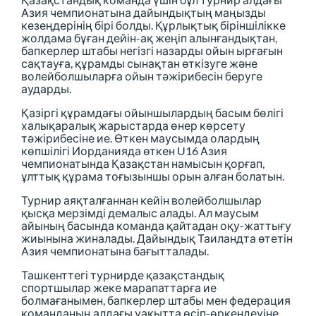
Азия чемпионатына дайындықтың маңызды
кезеңдерінің бірі болды. Құрлықтық біріншілікке
жолдама бұған дейін-ақ жеңіп алынғандықтан,
бапкерлер штабы негізгі назарды ойын ырғағын
сақтауға, құрамды сынақтан өткізуге және
волейболшыларға ойын тәжірибесін беруге
аударды.
Қазіргі құрамдағы ойыншылардың басым бөлігі
халықаралық жарыстарда өнер көрсету
тәжірибесіне ие. Өткен маусымда олардың
көпшілігі Иорданияда өткен U16 Азия
чемпионатында Қазақстан намысын қорғап,
ұлттық құрама тоғызыншы орын алған болатын.
Турнир аяқталғаннан кейін волейболшылар
қысқа мерзімді демалыс алады. Ал маусым
айының басында команда қайтадан оқу-жаттығу
жиынына жиналады. Дайындық Таиландта өтетін
Азия чемпионатына бағытталады.
Ташкенттегі турнирде қазақстандық
спортшылар жеке марапаттарға ие
болмағанымен, бапкерлер штабы мен федерация
команданың алдағы уақытта өсіп-өркендеуіне