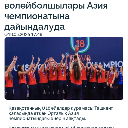
волейболшылары Азия
чемпионатына
дайындалуда
18.05.2026 17:48
Қазақстанның U18 әйелдер құрамасы Ташкент
қаласында өткен Орталық Азия
чемпионатындағы өнерін аяқтады.
Қазақстандық команда үшін бұл турнир алдағы