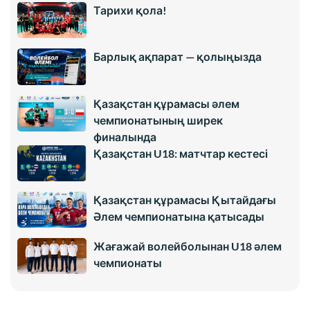
Тарихи қола!
Барлық ақпарат — қолыңызда
Қазақстан құрамасы әлем
чемпионатының ширек
финалында
Қазақстан U18: матчтар кестесі
Қазақстан құрамасы Қытайдағы
Әлем чемпионатына қатысады
Жағажай волейболынан U18 әлем
чемпионаты