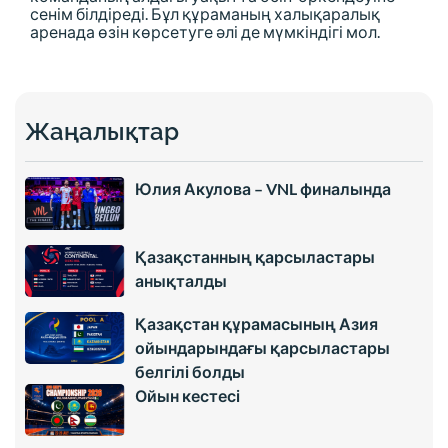
сенім білдіреді. Бұл құраманың халықаралық
аренада өзін көрсетуге әлі де мүмкіндігі мол.
Жаңалықтар
Юлия Акулова – VNL финалында
Қазақстанның қарсыластары
анықталды
Қазақстан құрамасының Азия
ойындарындағы қарсыластары
белгілі болды
Ойын кестесі