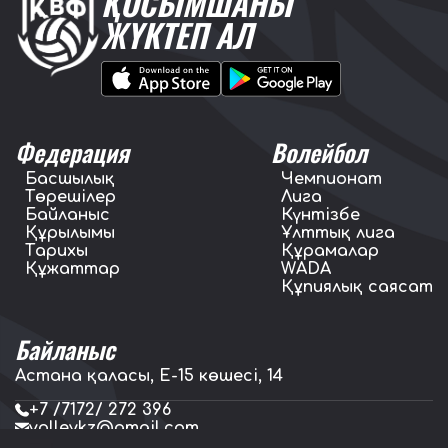
ҚОСЫМШАНЫ
ЖҮКТЕП АЛ
Федерация
Волейбол
Басшылық
Чемпионат
Төрешілер
Лига
Байланыс
Күнтізбе
Құрылымы
Ұлттық лига
Тарихы
Құрамалар
Құжаттар
WADA
Құпиялық саясат
Байланыс
Астана қаласы, E-15 көшесі, 14
+7 /7172/ 272 396
volleykz@gmail.com
press.volleykz@gmail.com