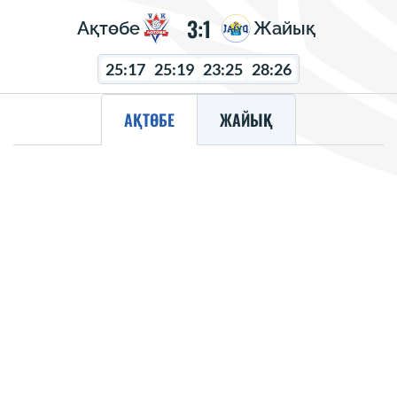
3:1
Ақтөбе
Жайық
25:17
25:19
23:25
28:26
АҚТӨБЕ
ЖАЙЫҚ