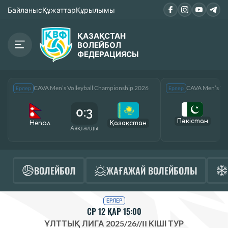
Байланыс
Құжаттар
Құрылымы
ҚАЗАҚСТАН
ВОЛЕЙБОЛ
ФЕДЕРАЦИЯСЫ
CAVA Men’s Volleyball Championship 2026
CAVA Men’s Vol
Ерлер
Ерлер
0:3
Пәкістан
Непал
Қазақcтан
Аяқталды
А
ВОЛЕЙБОЛ
ЖАҒАЖАЙ ВОЛЕЙБОЛЫ
ЕРЛЕР
СР 12 ҚАР 15:00
ҰЛТТЫҚ ЛИГА 2025/26
//
II КІШІ ТУР