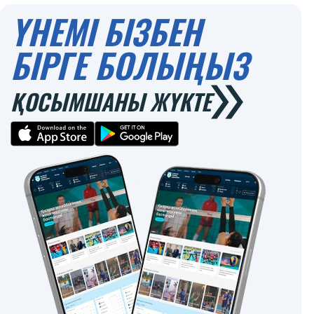
ҮНЕМІ БІЗБЕН
БІРГЕ БОЛЫҢЫЗ
ҚОСЫМШАНЫ ЖҮКТЕ