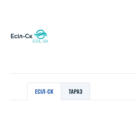
Есіл-Ск
ЕСІЛ-СК
ТАРАЗ