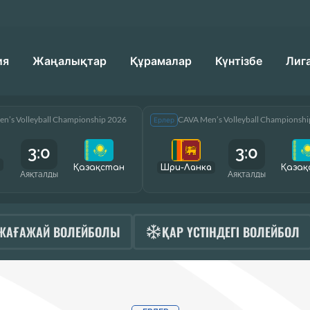
ия
Жаңалықтар
Құрамалар
Күнтізбе
Лиг
n’s Volleyball Championship 2026
CAVA Men’s Volleyball Championsh
Ерлер
3:0
3:0
Қазақcтан
Шри-Ланка
Қазақ
Аяқталды
Аяқталды
ЖАҒАЖАЙ ВОЛЕЙБОЛЫ
ҚАР ҮСТІНДЕГІ ВОЛЕЙБОЛ