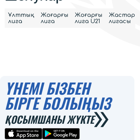
Ұлттық
Жоғарғы
Жоғарғы
Жастар
лига
лига
лига U21
лигасы
ҮНЕМІ БІЗБЕН
БІРГЕ БОЛЫҢЫЗ
ҚОСЫМШАНЫ ЖҮКТЕ