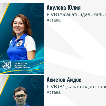
Акулова Юлия
FIVB (А)санатындағы халы
Астана
Ахметов Айдос
FIVB (В1 )санатындағы ха
Астана