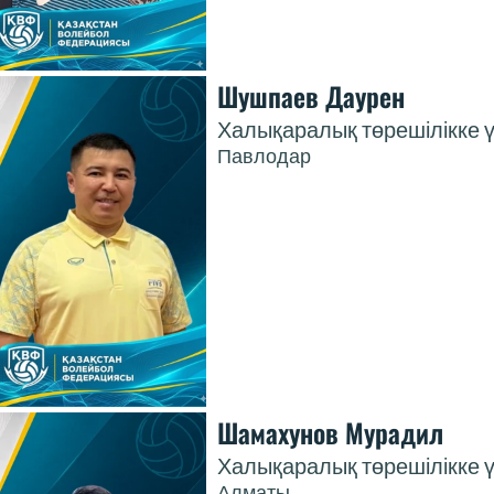
Шушпаев Даурен
Халықаралық төрешілікке ү
Павлодар
Шамахунов Мурадил
Халықаралық төрешілікке ү
Алматы