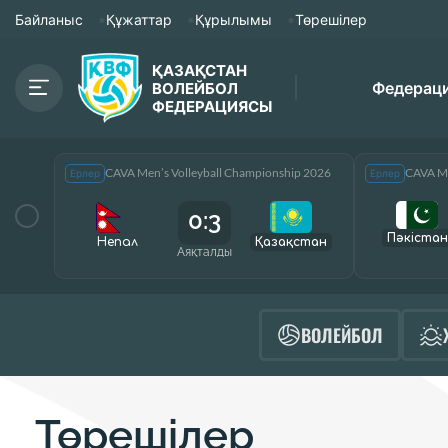
Байланыс
Құжаттар
Құрылымы
Төрешілер
ҚАЗАҚСТАН
Федерац
ВОЛЕЙБОЛ
ФЕДЕРАЦИЯСЫ
CAVA Men’s Volleyball Championship 2026
CAVA Me
Ерлер
Ерлер
0:3
Пәкістан
Непал
Қазақcтан
Аяқталды
ВОЛЕЙБОЛ
Төрешілер