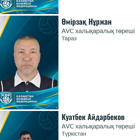
Өмірзақ Нұржан
AVC халықаралық төреші
Тараз
Куатбек Айдарбеков
AVC халықаралық төреші
Түркістан