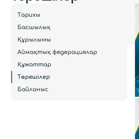
Тарихы
Басшылық
Құрылымы
Аймақтық федерациялар
Құжаттар
Төрешілер
Байланыс