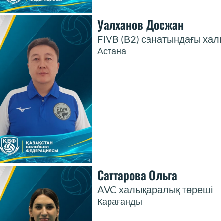
Уалханов Досжан
FIVB (В2) санатындағы ха
Астана
Саттарова Ольга
AVC халықаралық төреші
Карағанды