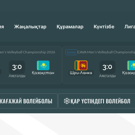
ия
Жаңалықтар
Құрамалар
Күнтізбе
Лиг
n’s Volleyball Championship 2026
CAVA Men’s Volleyball Championsh
Ерлер
3:0
3:0
Қазақcтан
Шри-Ланка
Қазақ
Аяқталды
Аяқталды
ЖАҒАЖАЙ ВОЛЕЙБОЛЫ
ҚАР ҮСТІНДЕГІ ВОЛЕЙБОЛ