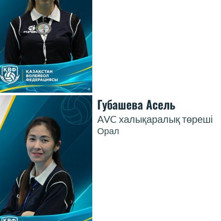
Губашева Асель
AVC халықаралық төреші
Орал