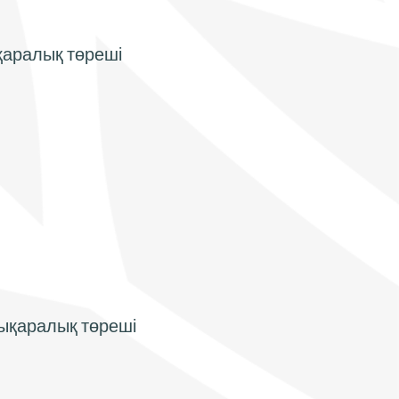
қаралық төреші
лықаралық төреші