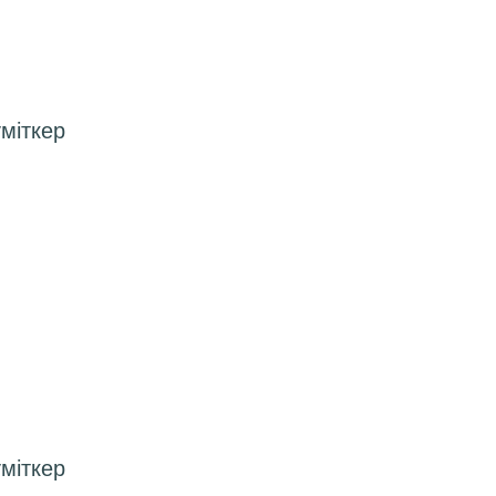
міткер
міткер