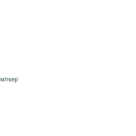
міткер