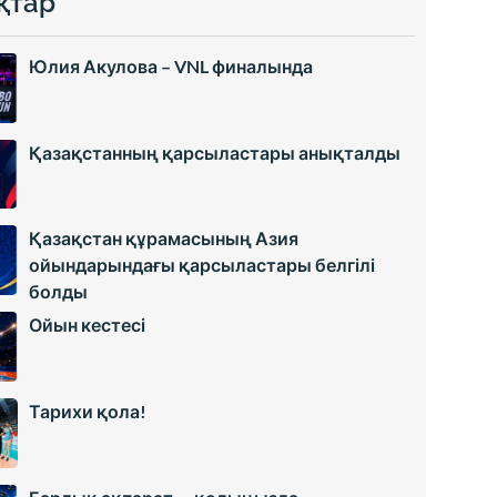
қтар
Юлия Акулова – VNL финалында
Қазақстанның қарсыластары анықталды
Қазақстан құрамасының Азия
ойындарындағы қарсыластары белгілі
болды
Ойын кестесі
Тарихи қола!