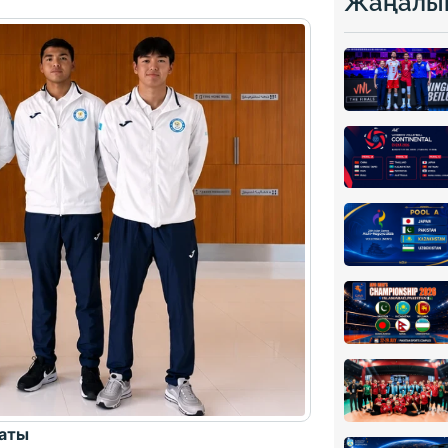
Жаңалы
наты