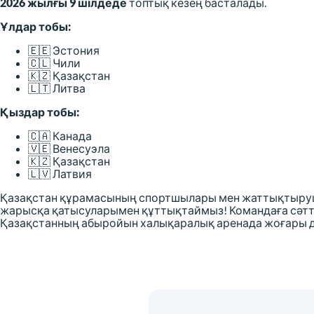
2026 жылғы 9 шілдеде
топтық кезең басталады.
Ұлдар тобы:
🇪🇪 Эстония
🇨🇱 Чили
🇰🇿 Қазақстан
🇱🇹 Литва
Қыздар тобы:
🇨🇦 Канада
🇻🇪 Венесуэла
🇰🇿 Қазақстан
🇱🇻 Латвия
Қазақстан құрамасының спортшылары мен жаттықтыру
жарысқа қатысуларымен құттықтаймыз! Командаға сәтті
Қазақстанның абыройын халықаралық аренада жоғары де