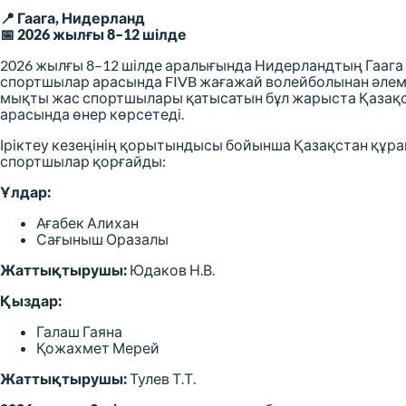
📍 Гаага, Нидерланд
📅 2026 жылғы 8–12 шілде
2026 жылғы 8–12 шілде аралығында Нидерландтың Гаага 
спортшылар арасында FIVB жағажай волейболынан әлем 
мықты жас спортшылары қатысатын бұл жарыста Қазақс
арасында өнер көрсетеді.
Іріктеу кезеңінің қорытындысы бойынша Қазақстан құр
спортшылар қорғайды:
Ұлдар:
Ағабек Алихан
Сағыныш Оразалы
Жаттықтырушы:
Юдаков Н.В.
Қыздар:
Галаш Гаяна
Қожахмет Мерей
Жаттықтырушы:
Тулев Т.Т.