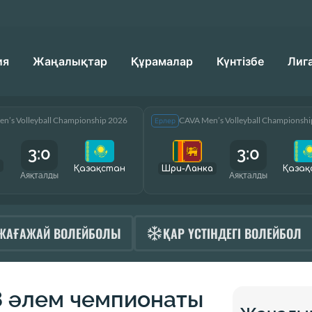
ия
Жаңалықтар
Құрамалар
Күнтізбе
Лиг
n’s Volleyball Championship 2026
CAVA Men’s Volleyball Championsh
Ерлер
3:0
3:0
Қазақcтан
Шри-Ланка
Қазақ
Аяқталды
Аяқталды
ЖАҒАЖАЙ ВОЛЕЙБОЛЫ
ҚАР ҮСТІНДЕГІ ВОЛЕЙБОЛ
 әлем чемпионаты