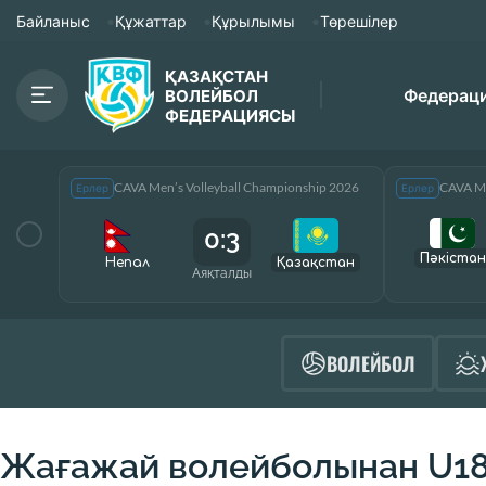
Байланыс
Құжаттар
Құрылымы
Төрешілер
ҚАЗАҚСТАН
Федерац
ВОЛЕЙБОЛ
ФЕДЕРАЦИЯСЫ
CAVA Men’s Volleyball Championship 2026
CAVA Me
Ерлер
Ерлер
0:3
Пәкістан
Непал
Қазақcтан
Аяқталды
ВОЛЕЙБОЛ
Жағажай волейболынан U18