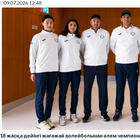
09.07.2026 12:48
18 жасқа дейінгі жағажай волейболынан әлем чемпио