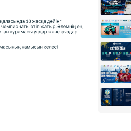
қаласында 18 жасқа дейінгі
чемпионаты өтіп жатыр. Әлемнің ең
тан құрамасы ұлдар және қыздар
амасының намысын келесі