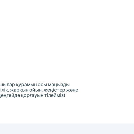
шылар құрамын осы маңызды
лік, жарқын ойын, жеңістер және
ңгейде қорғауын тілейміз!