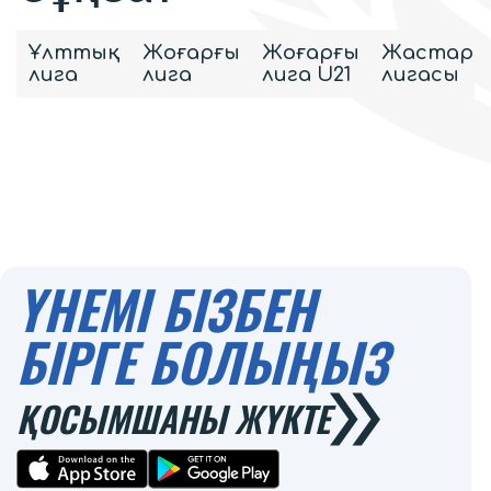
Ұлттық
Жоғарғы
Жоғарғы
Жастар
лига
лига
лига U21
лигасы
ҮНЕМІ БІЗБЕН
БІРГЕ БОЛЫҢЫЗ
ҚОСЫМШАНЫ ЖҮКТЕ