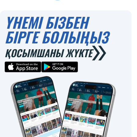
ҮНЕМІ БІЗБЕН
БІРГЕ БОЛЫҢЫЗ
ҚОСЫМШАНЫ ЖҮКТЕ