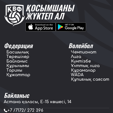
ҚОСЫМШАНЫ
ЖҮКТЕП АЛ
Федерация
Волейбол
Басшылық
Чемпионат
Төрешілер
Лига
Байланыс
Күнтізбе
Құрылымы
Ұлттық лига
Тарихы
Құрамалар
Құжаттар
WADA
Құпиялық саясат
Байланыс
Астана қаласы, E-15 көшесі, 14
+7 /7172/ 272 396