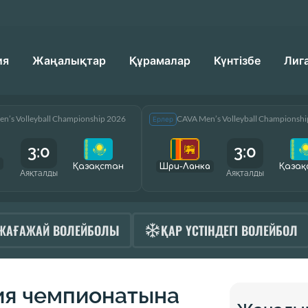
ия
Жаңалықтар
Құрамалар
Күнтізбе
Лиг
n’s Volleyball Championship 2026
CAVA Men’s Volleyball Championsh
Ерлер
3:0
3:0
Қазақcтан
Шри-Ланка
Қазақ
Аяқталды
Аяқталды
ЖАҒАЖАЙ ВОЛЕЙБОЛЫ
ҚАР ҮСТІНДЕГІ ВОЛЕЙБОЛ
ия чемпионатына