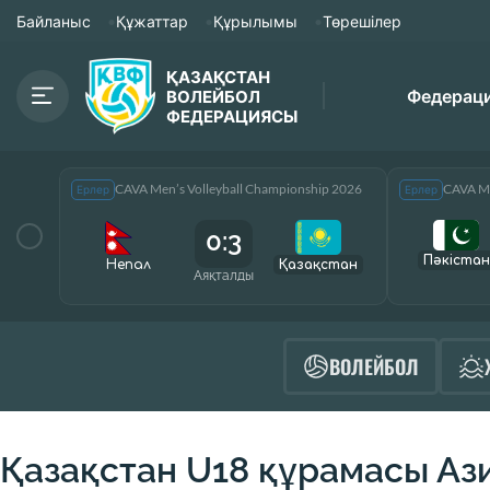
Байланыс
Құжаттар
Құрылымы
Төрешілер
ҚАЗАҚСТАН
Федерац
ВОЛЕЙБОЛ
ФЕДЕРАЦИЯСЫ
CAVA Men’s Volleyball Championship 2026
CAVA Me
Ерлер
Ерлер
0:3
Пәкістан
Непал
Қазақcтан
Аяқталды
ВОЛЕЙБОЛ
Қазақстан U18 құрамасы Аз