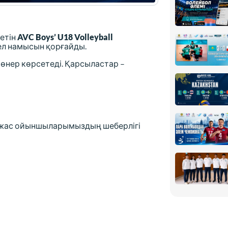
етін
AVC Boys’ U18 Volleyball
ел намысын қорғайды.
нер көрсетеді. Қарсыластар –
а жас ойыншыларымыздың шеберлігі