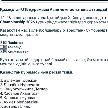
Қазақстан U18 құрамасы Азия чемпионатына аттанды!
12–18 шілде аралығында Қытайдың Хайкоу қаласында өт
Championship 2026
турнирінде жасөспірімдер құрамасы 
Қазақстан жас волейболшылары жарыстың «С» тобында ө
мықты командалар:
🇵🇰
Пәкістан
🇹🇭
Таиланд
🇰🇬
Қырғызстан
Бұл топтағы ойындар оңай болмайтыны анық. Әр матчт
мен төзімділігі сынға түседі.
Қазақстан құрамасының ресми тізімі:
1. Булежан Торежан
2. Данабек Нұрсұлтан
3. Құнұрқұлжинов Дегдар
4. Хасанов Ахметжан
5. Қаршыға Нұржан
6. Ахмет Мейрамбек
7. Ботанов Ілияс