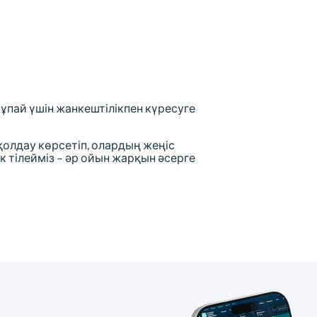
 ұпай үшін жанкештілікпен күресуге
олдау көрсетіп, олардың жеңіс
к тілейміз – әр ойын жарқын әсерге