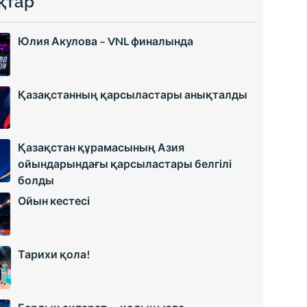
қтар
Юлия Акулова – VNL финалында
Қазақстанның қарсыластары анықталды
Қазақстан құрамасының Азия
ойындарындағы қарсыластары белгілі
болды
Ойын кестесі
Тарихи қола!