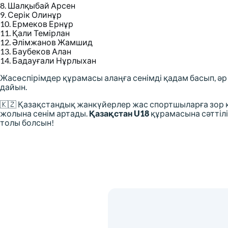
8. Шалқыбай Арсен
9. Серік Олинұр
10. Ермеков Ернұр
11. Қали Темірлан
12. Әлімжанов Жамшид
13. Баубеков Алан
14. Бадауғали Нұрлыхан
Жасөспірімдер құрамасы алаңға сенімді қадам басып, әр
дайын.
🇰🇿 Қазақстандық жанкүйерлер жас спортшыларға зор қ
жолына сенім артады.
Қазақстан U18
құрамасына сәттілі
толы болсын!