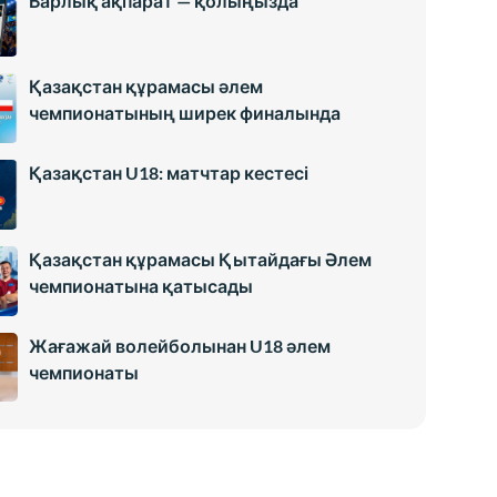
Барлық ақпарат — қолыңызда
Қазақстан құрамасы әлем
чемпионатының ширек финалында
Қазақстан U18: матчтар кестесі
Қазақстан құрамасы Қытайдағы Әлем
чемпионатына қатысады
Жағажай волейболынан U18 әлем
чемпионаты