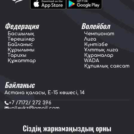
Федерация
Волейбол
Басшылық
Чемпионат
Төрешілер
Лига
Байланыс
Күнтізбе
Құрылымы
Ұлттық лига
Тарихы
Құрамалар
Құжаттар
WADA
Құпиялық саясат
Байланыс
Астана қаласы, E-15 көшесі, 14
+7 /7172/ 272 396
volleykz@gmail.com
press.volleykz@gmail.com
Сіздің жарнамаңыздың орны