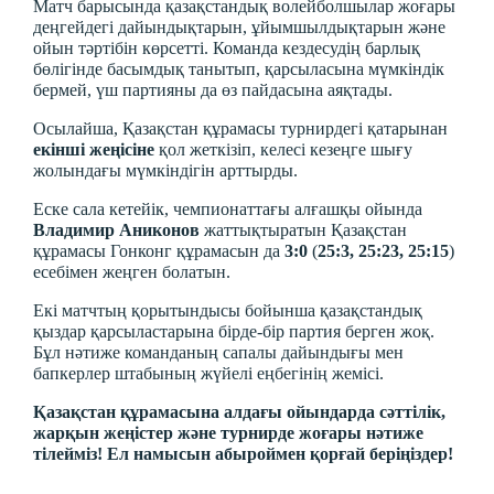
Матч барысында қазақстандық волейболшылар жоғары
деңгейдегі дайындықтарын, ұйымшылдықтарын және
ойын тәртібін көрсетті. Команда кездесудің барлық
бөлігінде басымдық танытып, қарсыласына мүмкіндік
бермей, үш партияны да өз пайдасына аяқтады.
Осылайша, Қазақстан құрамасы турнирдегі қатарынан
екінші жеңісіне
қол жеткізіп, келесі кезеңге шығу
жолындағы мүмкіндігін арттырды.
Еске сала кетейік, чемпионаттағы алғашқы ойында
Владимир Аниконов
жаттықтыратын Қазақстан
құрамасы Гонконг құрамасын да
3:0
(
25:3, 25:23, 25:15
)
есебімен жеңген болатын.
Екі матчтың қорытындысы бойынша қазақстандық
қыздар қарсыластарына бірде-бір партия берген жоқ.
Бұл нәтиже команданың сапалы дайындығы мен
бапкерлер штабының жүйелі еңбегінің жемісі.
Қазақстан құрамасына алдағы ойындарда сәттілік,
жарқын жеңістер және турнирде жоғары нәтиже
тілейміз! Ел намысын абыроймен қорғай беріңіздер!