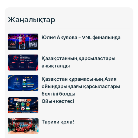
Жаңалықтар
Юлия Акулова – VNL финалында
Қазақстанның қарсыластары
анықталды
Қазақстан құрамасының Азия
ойындарындағы қарсыластары
белгілі болды
Ойын кестесі
Тарихи қола!