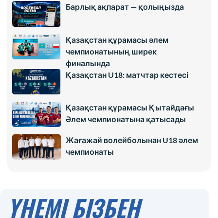
Барлық ақпарат — қолыңызда
Қазақстан құрамасы әлем
чемпионатының ширек
финалында
Қазақстан U18: матчтар кестесі
Қазақстан құрамасы Қытайдағы
Әлем чемпионатына қатысады
Жағажай волейболынан U18 әлем
чемпионаты
ҮНЕМІ БІЗБЕН