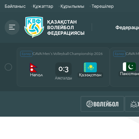
Байланыс
Құжаттар
Құрылымы
Төрешілер
ҚАЗАҚСТАН
Федерац
ВОЛЕЙБОЛ
ФЕДЕРАЦИЯСЫ
CAVA Men’s Volleyball Championship 2026
CAVA Me
Ерлер
Ерлер
0:3
Пәкістан
Непал
Қазақcтан
Аяқталды
ВОЛЕЙБОЛ