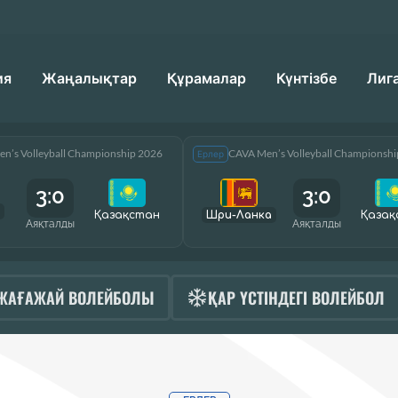
ия
Жаңалықтар
Құрамалар
Күнтізбе
Лиг
n’s Volleyball Championship 2026
CAVA Men’s Volleyball Championsh
Ерлер
3:0
3:0
Қазақcтан
Шри-Ланка
Қазақ
Аяқталды
Аяқталды
ЖАҒАЖАЙ ВОЛЕЙБОЛЫ
ҚАР ҮСТІНДЕГІ ВОЛЕЙБОЛ