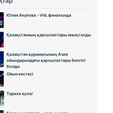
қтар
Юлия Акулова – VNL финалында
Қазақстанның қарсыластары анықталды
Қазақстан құрамасының Азия
ойындарындағы қарсыластары белгілі
болды
Ойын кестесі
Тарихи қола!