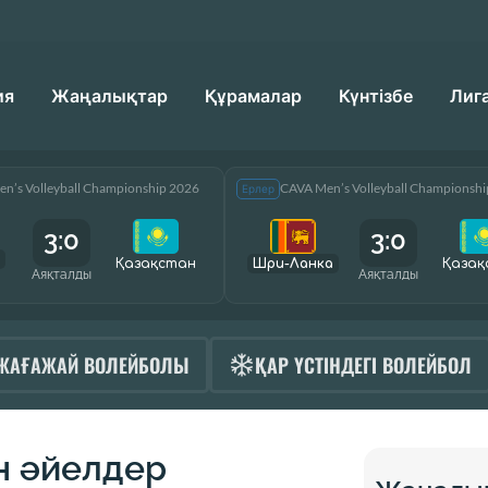
ия
Жаңалықтар
Құрамалар
Күнтізбе
Лиг
n’s Volleyball Championship 2026
CAVA Men’s Volleyball Championsh
Ерлер
3:0
3:0
Қазақcтан
Шри-Ланка
Қазақ
Аяқталды
Аяқталды
ЖАҒАЖАЙ ВОЛЕЙБОЛЫ
ҚАР ҮСТІНДЕГІ ВОЛЕЙБОЛ
н әйелдер