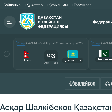
Байланыс
Құжаттар
Құрылымы
Төрешілер
ҚАЗАҚСТАН
Федерац
ВОЛЕЙБОЛ
ФЕДЕРАЦИЯСЫ
CAVA Men’s Volleyball Championship 2026
CAVA Me
Ерлер
Ерлер
0:3
Пәкістан
Непал
Қазақcтан
Аяқталды
ВОЛЕЙБОЛ
Асқар Шалкібеков Қазақста