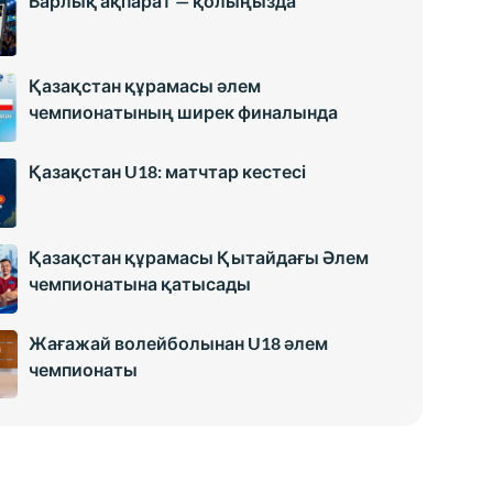
Барлық ақпарат — қолыңызда
Қазақстан құрамасы әлем
чемпионатының ширек финалында
Қазақстан U18: матчтар кестесі
Қазақстан құрамасы Қытайдағы Әлем
чемпионатына қатысады
Жағажай волейболынан U18 әлем
чемпионаты