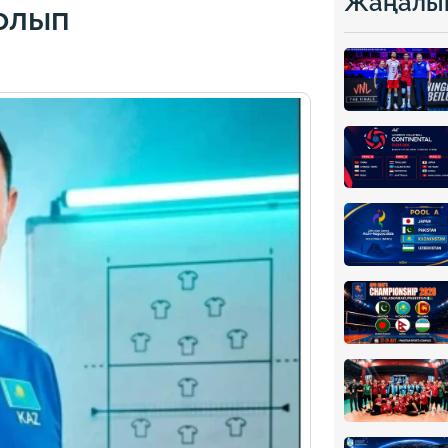
Жаңалы
олып