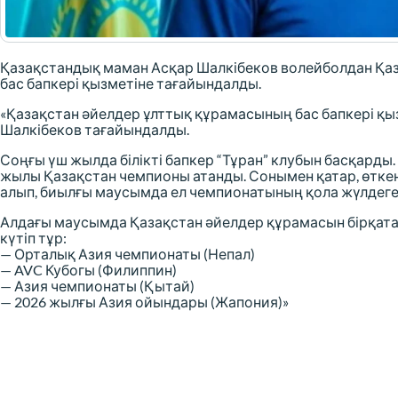
Қазақстандық маман Асқар Шалкібеков волейболдан Қа
бас бапкері қызметіне тағайындалды.
«Қазақстан әйелдер ұлттық құрамасының бас бапкері қы
Шалкібеков тағайындалды.
Соңғы үш жылда білікті бапкер “Тұран” клубын басқарды
жылы Қазақстан чемпионы атанды. Сонымен қатар, өтке
алып, биылғы маусымда ел чемпионатының қола жүлдеге
Алдағы маусымда Қазақстан әйелдер құрамасын бірқа
күтіп тұр:
— Орталық Азия чемпионаты (Непал)
— AVC Кубогы (Филиппин)
— Азия чемпионаты (Қытай)
— 2026 жылғы Азия ойындары (Жапония)»