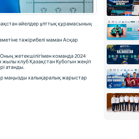
зақстан әйелдер ұлттық құрамасының
зметіне тәжірибелі маман Асқар
. Оның жетекшілігімен команда 2024
н жылы клуб Қазақстан Кубогын жеңіп
рі атанды.
тар маңызды халықаралық жарыстар