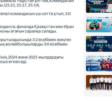
құрамасы Үндістан ұлттық командасын
(25:21, 25:17, 25:14).
епал командасын үш сетте ұтып, 3:0
ездессе, финалда Қазақстан мен Иран
оны атағын сарапқа салады.
қорытындысында 3:2 есебімен жеңген
дық волейболшыларды 3:0 есебімен
ирінің 2024 және 2025 жылдардағы
ыз өткен еді.