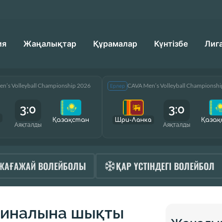
ия
Жаңалықтар
Құрамалар
Күнтізбе
Лиг
n’s Volleyball Championship 2026
CAVA Men’s Volleyball Championsh
Ерлер
3:0
3:0
Қазақcтан
Шри-Ланка
Қазақ
Аяқталды
Аяқталды
ЖАҒАЖАЙ ВОЛЕЙБОЛЫ
ҚАР ҮСТІНДЕГІ ВОЛЕЙБОЛ
финалына шықты