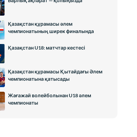
Барлық ақпарат — қолыңызда
Қазақстан құрамасы әлем
чемпионатының ширек финалында
Қазақстан U18: матчтар кестесі
Қазақстан құрамасы Қытайдағы Әлем
чемпионатына қатысады
Жағажай волейболынан U18 әлем
чемпионаты