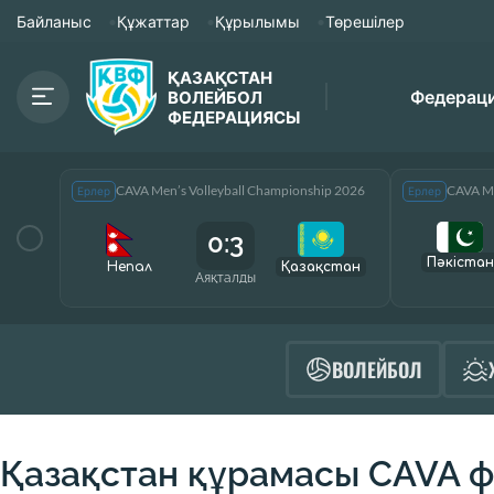
Байланыс
Құжаттар
Құрылымы
Төрешілер
ҚАЗАҚСТАН
Федерац
ВОЛЕЙБОЛ
ФЕДЕРАЦИЯСЫ
CAVA Men’s Volleyball Championship 2026
CAVA Me
Ерлер
Ерлер
0:3
Пәкістан
Непал
Қазақcтан
Аяқталды
ВОЛЕЙБОЛ
Қазақстан құрамасы CAVA 