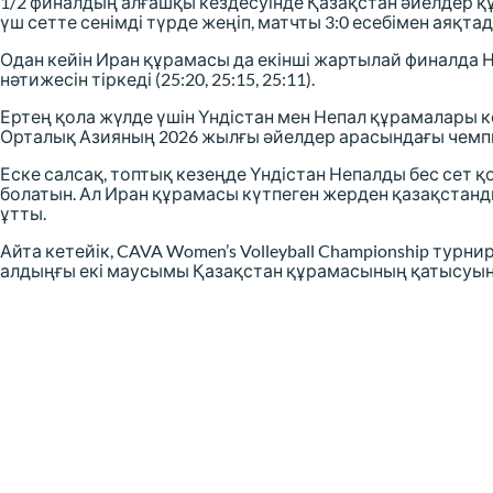
1/2 финалдың алғашқы кездесуінде Қазақстан әйелдер 
үш сетте сенімді түрде жеңіп, матчты 3:0 есебімен аяқтады 
Одан кейін Иран құрамасы да екінші жартылай финалда Н
нәтижесін тіркеді (25:20, 25:15, 25:11).
Ертең қола жүлде үшін Үндістан мен Непал құрамалары к
Орталық Азияның 2026 жылғы әйелдер арасындағы чемпи
Еске салсақ, топтық кезеңде Үндістан Непалды бес сет 
болатын. Ал Иран құрамасы күтпеген жерден қазақстан
ұтты.
Айта кетейік, CAVA Women’s Volleyball Championship турн
алдыңғы екі маусымы Қазақстан құрамасының қатысуынс