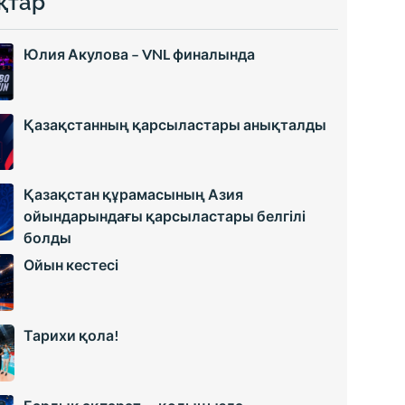
қтар
Юлия Акулова – VNL финалында
Қазақстанның қарсыластары анықталды
Қазақстан құрамасының Азия
ойындарындағы қарсыластары белгілі
болды
Ойын кестесі
Тарихи қола!