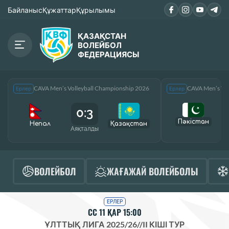
Байланыс
Құжаттар
Құрылымы
ҚАЗАҚСТАН
ВОЛЕЙБОЛ
ФЕДЕРАЦИЯСЫ
CAVA Men’s Volleyball Championship 2026
CAVA Men’s Vol
Ерлер
Ерлер
0:3
Пәкістан
Непал
Қазақcтан
Аяқталды
А
ВОЛЕЙБОЛ
ЖАҒАЖАЙ ВОЛЕЙБОЛЫ
ЕРЛЕР
СС 11 ҚАР 15:00
ҰЛТТЫҚ ЛИГА 2025/26
//
II КІШІ ТУР