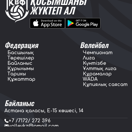
ҚОСЫМШАНЫ
ЖҮКТЕП АЛ
Федерация
Волейбол
Басшылық
Чемпионат
Төрешілер
Лига
Байланыс
Күнтізбе
Құрылымы
Ұлттық лига
Тарихы
Құрамалар
Құжаттар
WADA
Құпиялық саясат
Байланыс
Астана қаласы, E-15 көшесі, 14
+7 /7172/ 272 396
volleykz@gmail.com
press.volleykz@gmail.com