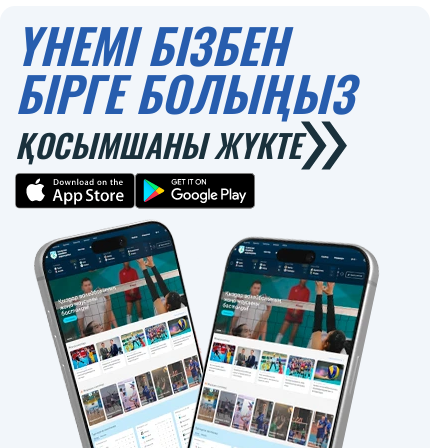
ҮНЕМІ БІЗБЕН
БІРГЕ БОЛЫҢЫЗ
ҚОСЫМШАНЫ ЖҮКТЕ