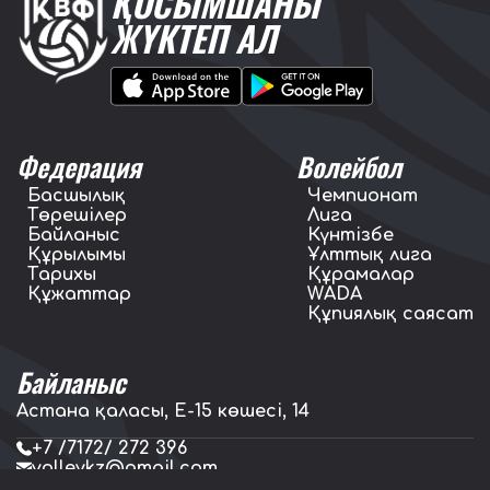
ҚОСЫМШАНЫ
ЖҮКТЕП АЛ
Федерация
Волейбол
Басшылық
Чемпионат
Төрешілер
Лига
Байланыс
Күнтізбе
Құрылымы
Ұлттық лига
Тарихы
Құрамалар
Құжаттар
WADA
Құпиялық саясат
Байланыс
Астана қаласы, E-15 көшесі, 14
+7 /7172/ 272 396
volleykz@gmail.com
press.volleykz@gmail.com