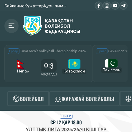
Байланыс
Құжаттар
Құрылымы
ҚАЗАҚСТАН
ВОЛЕЙБОЛ
ФЕДЕРАЦИЯСЫ
CAVA Men’s Volleyball Championship 2026
CAVA Men’s Vol
Ерлер
Ерлер
0:3
Пәкістан
Непал
Қазақcтан
Аяқталды
А
ВОЛЕЙБОЛ
ЖАҒАЖАЙ ВОЛЕЙБОЛЫ
ЕРЛЕР
СР 12 ҚАР 18:00
ҰЛТТЫҚ ЛИГА 2025/26
//
II КІШІ ТУР