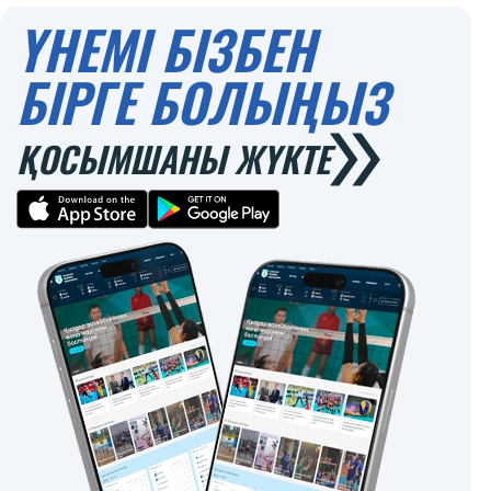
ҮНЕМІ БІЗБЕН
БІРГЕ БОЛЫҢЫЗ
ҚОСЫМШАНЫ ЖҮКТЕ