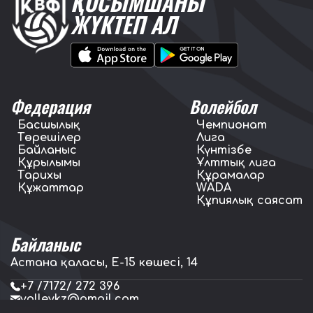
ҚОСЫМШАНЫ
ЖҮКТЕП АЛ
Федерация
Волейбол
Басшылық
Чемпионат
Төрешілер
Лига
Байланыс
Күнтізбе
Құрылымы
Ұлттық лига
Тарихы
Құрамалар
Құжаттар
WADA
Құпиялық саясат
Байланыс
Астана қаласы, E-15 көшесі, 14
+7 /7172/ 272 396
volleykz@gmail.com
press.volleykz@gmail.com