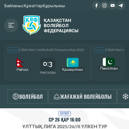
Байланыс
Құжаттар
Құрылымы
ҚАЗАҚСТАН
ВОЛЕЙБОЛ
ФЕДЕРАЦИЯСЫ
CAVA Men’s Volleyball Championship 2026
CAVA Men’s Vol
Ерлер
Ерлер
0:3
Пәкістан
Непал
Қазақcтан
Аяқталды
А
ВОЛЕЙБОЛ
ЖАҒАЖАЙ ВОЛЕЙБОЛЫ
ЕРЛЕР
СР 26 ҚАР 16:00
ҰЛТТЫҚ ЛИГА 2025/26
//
II ҮЛКЕН ТУР