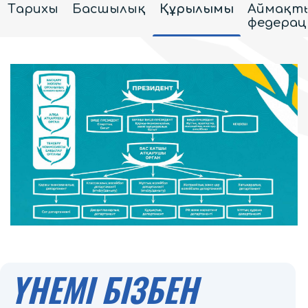
Тарихы
Басшылық
Құрылымы
Аймақт
федерац
ҮНЕМІ БІЗБЕН