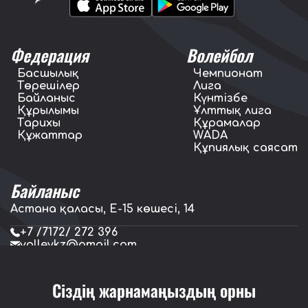
Федерация
Волейбол
Басшылық
Чемпионат
Төрешілер
Лига
Байланыс
Күнтізбе
Құрылымы
Ұлттық лига
Тарихы
Құрамалар
Құжаттар
WADA
Құпиялық саясат
Байланыс
Астана қаласы, E-15 көшесі, 14
+7 /7172/ 272 396
volleykz@gmail.com
press.volleykz@gmail.com
Сіздің жарнамаңыздың орны