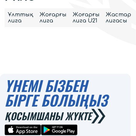
Ұлттық
Жоғарғы
Жоғарғы
Жастар
лига
лига
лига U21
лигасы
ҮНЕМІ БІЗБЕН
БІРГЕ БОЛЫҢЫЗ
ҚОСЫМШАНЫ ЖҮКТЕ