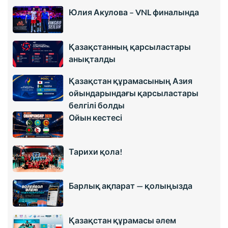
Юлия Акулова – VNL финалында
Қазақстанның қарсыластары
анықталды
Қазақстан құрамасының Азия
ойындарындағы қарсыластары
белгілі болды
Ойын кестесі
Тарихи қола!
Барлық ақпарат — қолыңызда
Қазақстан құрамасы әлем