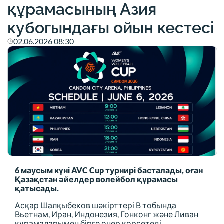
құрамасының Азия
кубогындағы ойын кестесі
02.06.2026 08:30
6 маусым күні AVC Cup турнирі басталады, оған
Қазақстан әйелдер волейбол құрамасы
қатысады.
Асқар Шалқыбеков шәкірттері В тобында
Вьетнам, Иран, Индонезия, Гонконг және Ливан
құрамаларымен бірге өнер көрсетеді.