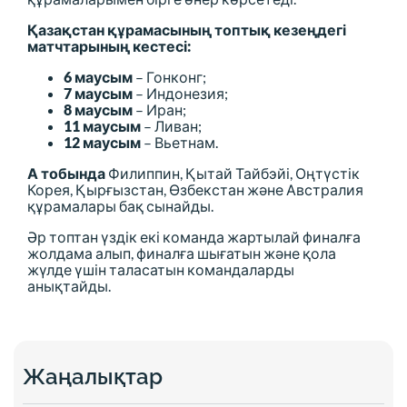
Қазақстан құрамасының топтық кезеңдегі
матчтарының кестесі:
6 маусым
– Гонконг;
7 маусым
– Индонезия;
8 маусым
– Иран;
11 маусым
– Ливан;
12 маусым
– Вьетнам.
А тобында
Филиппин, Қытай Тайбэйі, Оңтүстік
Корея, Қырғызстан, Өзбекстан және Австралия
құрамалары бақ сынайды.
Әр топтан үздік екі команда жартылай финалға
жолдама алып, финалға шығатын және қола
жүлде үшін таласатын командаларды
анықтайды.
Жаңалықтар