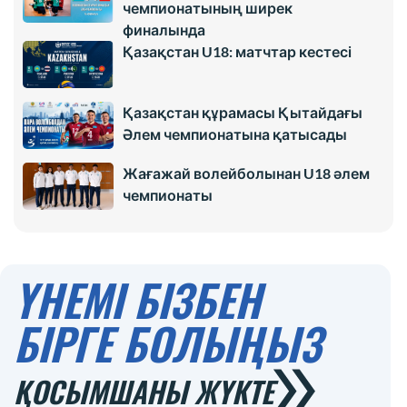
чемпионатының ширек
финалында
Қазақстан U18: матчтар кестесі
Қазақстан құрамасы Қытайдағы
Әлем чемпионатына қатысады
Жағажай волейболынан U18 әлем
чемпионаты
ҮНЕМІ БІЗБЕН
БІРГЕ БОЛЫҢЫЗ
ҚОСЫМШАНЫ ЖҮКТЕ