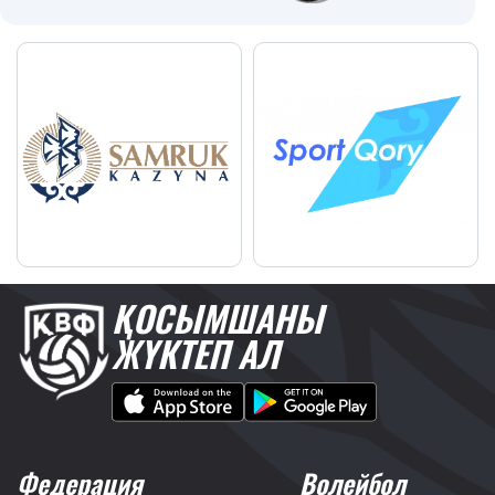
ҚОСЫМШАНЫ
ЖҮКТЕП АЛ
Федерация
Волейбол