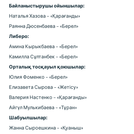
Байланыстырушы ойыншылар:
Наталья Хазова – «Қарағанды»
Раянна Дюсенбаева – «Берел»
Либеро:
Амина Кырыкбаева – «Берел»
Камилла Сұлтанбек – «Берел»
Орталық тосқауыл қоюшылар:
Юлия Фоменко – «Берел»
Елизавета Сырова – «Жетісу»
Валерия Настенко – «Қарағанды»
Айгүл Мулькибаева – «Тұран»
Шабуылшылар:
Жанна Сыроешкина – «Қуаныш»