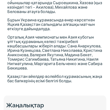
ойыншылар қатарында Сыроешкина, Хазова (қыз
кезіндегі тегі – Акилова), Михайлова және
Белованы атауға болады.
Бұрын Украина құрамасында өнер көрсеткен
Яцкив Қазақстан сапындағы алғашқы матчын
өткізуге дайындалуда.
Орталық Азия чемпионаты мен Азия кубогын
ұлттық құраманың келесі тәжірибелі
көшбасшылары жіберіп алады: Сана Анаркулова,
Ирина Кузнецова, Светлана Николаева, Кристина
Аниконова, Валерия Якутина, Мадина Бекет,
Томирис Сагимбаева, Татьяна Никитина, Наиля
Нигматулина, Маргарита Бельченко және Сабира
Бекишева.
Қазақстан әйелдер волейбол құрамасының жаңа
бас бапкерінің есімі белгілі болды.
Жаңалықтар