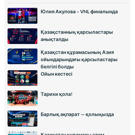
Юлия Акулова – VNL финалында
Қазақстанның қарсыластары
анықталды
Қазақстан құрамасының Азия
ойындарындағы қарсыластары
белгілі болды
Ойын кестесі
Тарихи қола!
Барлық ақпарат — қолыңызда
Қазақстан құрамасы әлем