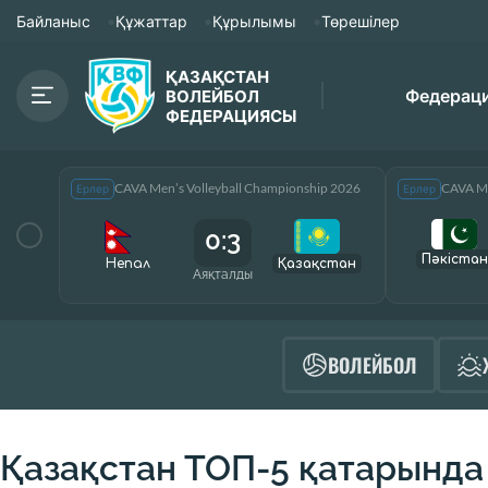
Байланыс
Құжаттар
Құрылымы
Төрешілер
ҚАЗАҚСТАН
Федерац
ВОЛЕЙБОЛ
ФЕДЕРАЦИЯСЫ
CAVA Men’s Volleyball Championship 2026
CAVA Me
Ерлер
Ерлер
0:3
Пәкістан
Непал
Қазақcтан
Аяқталды
ВОЛЕЙБОЛ
Қазақстан ТОП-5 қатарында