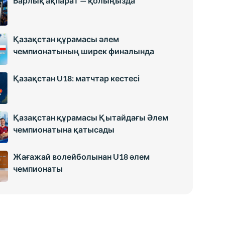
Барлық ақпарат — қолыңызда
Қазақстан құрамасы әлем
чемпионатының ширек финалында
Қазақстан U18: матчтар кестесі
Қазақстан құрамасы Қытайдағы Әлем
чемпионатына қатысады
Жағажай волейболынан U18 әлем
чемпионаты