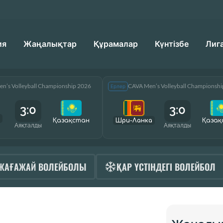
ия
Жаңалықтар
Құрамалар
Күнтізбе
Лиг
n’s Volleyball Championship 2026
CAVA Men’s Volleyball Championsh
Ерлер
3:0
3:0
Қазақcтан
Шри-Ланка
Қазақ
Аяқталды
Аяқталды
ЖАҒАЖАЙ ВОЛЕЙБОЛЫ
ҚАР ҮСТІНДЕГІ ВОЛЕЙБОЛ