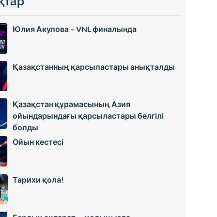
қтар
Юлия Акулова – VNL финалында
Қазақстанның қарсыластары анықталды
Қазақстан құрамасының Азия
ойындарындағы қарсыластары белгілі
болды
Ойын кестесі
Тарихи қола!