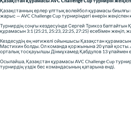
Қазақстан құрамасы AVC Challenge Cup турнирін жеңіс
Қазақстанның ерлер ұлттық волейбол құрамасы биылғ
жарыс — AVC Challenge Cup турниріндегі өнерін жеңіспе
Турнирдің соңғы кездесуінде Сергей Трикоз баптайтын 
құрамасын 3:1 (25:21, 25:23, 22:25, 27:25) есебімен жеңіп
Кездесудің ең нәтижелі ойыншысы Қазақстан құрамас
Мастихин болды. Ол команда қоржынына 20 ұпай қосты. 
орталық тосқауылшы Дінмұхамед Қабдулов 13 ұпаймен е
Осылайша, Қазақстан құрамасы AVC Challenge Cup турнирі
турнирдің үздік бес командасының қатарына енді.