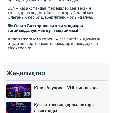
Бұл — қазақстандық төрешілер мектебінің
халықаралық деңгейдегі жоғары беделі мен
Ольганың кәсіби шеберлігінің мойындалуы.
Біз Ольга Саттарованы осы маңызды
тағайындалуымен құттықтаймыз!
Алдағы жарыста төрешімізге сәттілік, қазылық
етуде әділ әрі сенімді шешімдер қабылдауына
тілектеспіз!
Жаңалықтар
Юлия Акулова – VNL финалында
Қазақстанның қарсыластары
анықталды