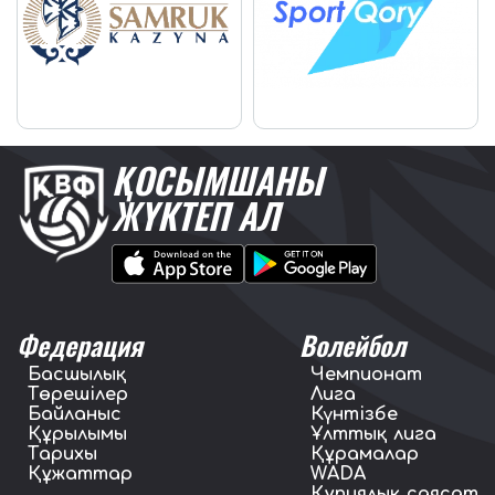
ҚОСЫМШАНЫ
ЖҮКТЕП АЛ
Федерация
Волейбол
Басшылық
Чемпионат
Төрешілер
Лига
Байланыс
Күнтізбе
Құрылымы
Ұлттық лига
Тарихы
Құрамалар
Құжаттар
WADA
Құпиялық саясат