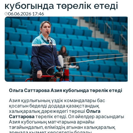
кубогында төрелік етеді
06.06.2026 17:46
Ольга Саттарова Азия кубогында төрелік етеді
Азия құрлығының үздік командалары бас
қосатын беделді додада қазақстандық
халықаралық дәрежедегі төреші
Ольга
Саттарова
төрелік етеді. Ол әйелдер арасындағы
Азия кубогының матчтарына арнайы
тағайындалып, еліміздің атынан халықаралық
аренада қызмет көрсететін болады.