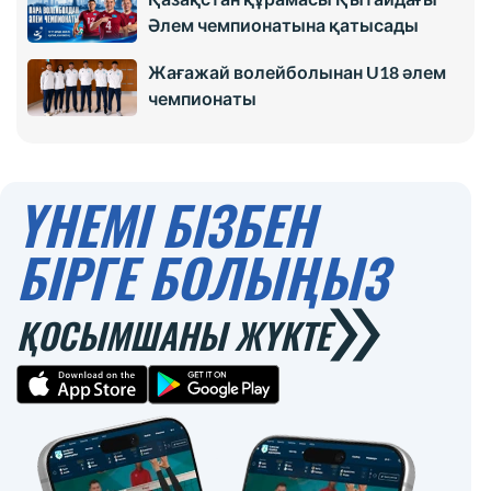
Әлем чемпионатына қатысады
Жағажай волейболынан U18 әлем
чемпионаты
ҮНЕМІ БІЗБЕН
БІРГЕ БОЛЫҢЫЗ
ҚОСЫМШАНЫ ЖҮКТЕ