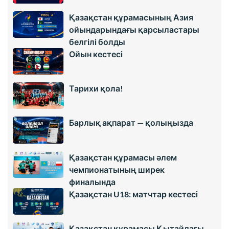
Қазақстан құрамасының Азия
ойындарындағы қарсыластары
белгілі болды
Ойын кестесі
Тарихи қола!
Барлық ақпарат — қолыңызда
Қазақстан құрамасы әлем
чемпионатының ширек
финалында
Қазақстан U18: матчтар кестесі
Қазақстан құрамасы Қытайдағы