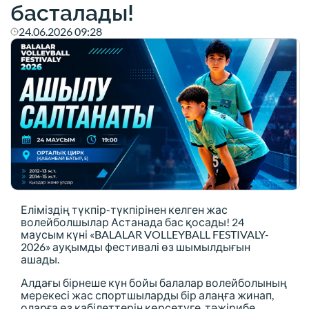
басталады!
24.06.2026 09:28
Еліміздің түкпір-түкпірінен келген жас
волейболшылар Астанада бас қосады! 24
маусым күні «BALALAR VOLLEYBALL FESTIVALY-
2026» ауқымды фестивалі өз шымылдығын
ашады.
Алдағы бірнеше күн бойы балалар волейболының
мерекесі жас спортшыларды бір алаңға жинап,
оларға өз қабілеттерін көрсетуге, тәжірибе