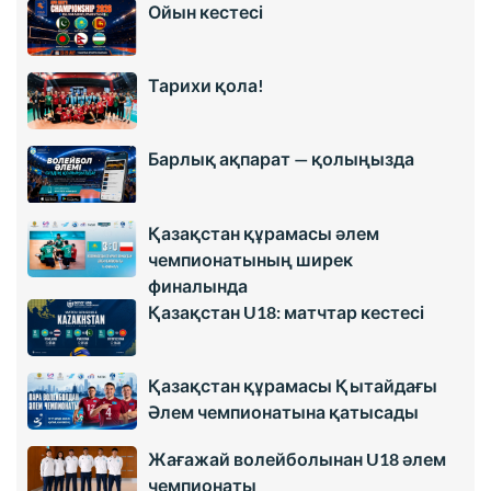
Ойын кестесі
Тарихи қола!
Барлық ақпарат — қолыңызда
Қазақстан құрамасы әлем
чемпионатының ширек
финалында
Қазақстан U18: матчтар кестесі
Қазақстан құрамасы Қытайдағы
Әлем чемпионатына қатысады
Жағажай волейболынан U18 әлем
чемпионаты