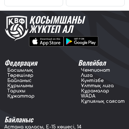
ҚОСЫМШАНЫ
ЖҮКТЕП АЛ
Федерация
Волейбол
Басшылық
Чемпионат
Төрешілер
Лига
Байланыс
Күнтізбе
Құрылымы
Ұлттық лига
Тарихы
Құрамалар
Құжаттар
WADA
Құпиялық саясат
Байланыс
Астана қаласы, E-15 көшесі, 14