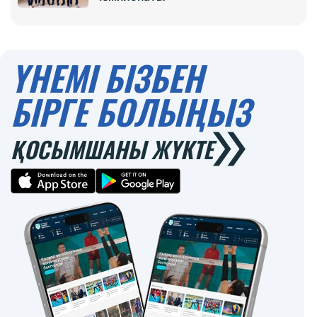
ҮНЕМІ БІЗБЕН
БІРГЕ БОЛЫҢЫЗ
ҚОСЫМШАНЫ ЖҮКТЕ