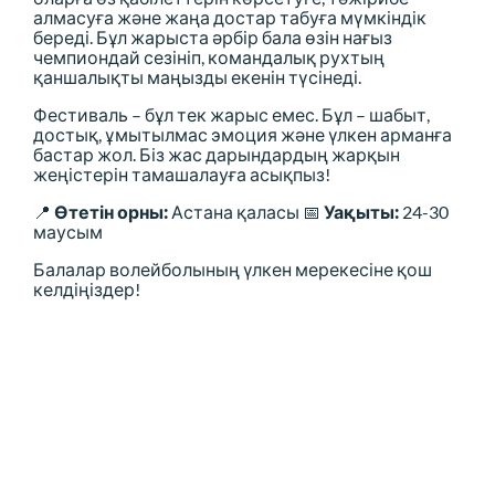
алмасуға және жаңа достар табуға мүмкіндік
береді. Бұл жарыста әрбір бала өзін нағыз
чемпиондай сезініп, командалық рухтың
қаншалықты маңызды екенін түсінеді.
Фестиваль – бұл тек жарыс емес. Бұл – шабыт,
достық, ұмытылмас эмоция және үлкен арманға
бастар жол. Біз жас дарындардың жарқын
жеңістерін тамашалауға асықпыз!
📍
Өтетін орны:
Астана қаласы 📅
Уақыты:
24-30
маусым
Балалар волейболының үлкен мерекесіне қош
келдіңіздер!