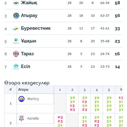
Жайық
58
2
28
20
8
66-34
Атырау
56
3
28
18
10
63-37
Буревестник
33
4
28
11
17
41-61
Ұшқын
23
5
28
8
20
35-68
Тараз
16
6
28
5
23
24-74
Есіл
14
7
28
5
23
23-73
Өзара кездесулер
#
Атауы
1
2
3
4
5
6
3:0
3:0
3:0
3:0
1:3
Жетісу
3:2
1:3
3:1
3:1
3:0
1
1:3
3:0
3:1
3:0
3:1
0:3
2:3
3:0
3:0
3:1
0:3
3:1
3:2
3:0
3:0
Ақтөбе
2:3
3:1
0:3
3:1
3:1
2
3:1
2:3
1:3
3:0
3:0