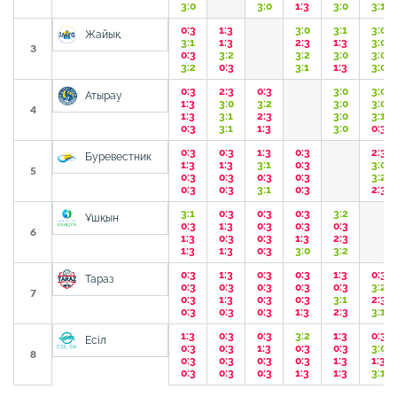
3:0
3:0
1:3
3:0
3:1
0:3
1:3
3:0
3:1
3:0
Жайық
3:1
1:3
2:3
1:3
3:0
3
0:3
3:2
3:2
3:0
3:0
3:2
0:3
3:1
1:3
3:0
0:3
2:3
0:3
3:0
3:0
Атырау
1:3
3:0
3:2
3:0
3:0
4
1:3
3:1
2:3
3:0
3:1
0:3
3:1
1:3
3:0
0:3
0:3
0:3
1:3
0:3
2:3
Буревестник
1:3
1:3
3:1
0:3
3:0
5
0:3
0:3
0:3
0:3
3:2
0:3
0:3
3:1
0:3
2:3
3:1
0:3
0:3
0:3
3:2
Ұшқын
0:3
1:3
0:3
0:3
0:3
6
1:3
0:3
0:3
1:3
2:3
1:3
1:3
0:3
3:0
3:2
0:3
1:3
0:3
0:3
1:3
0:3
Тараз
0:3
0:3
0:3
0:3
0:3
3:2
7
0:3
1:3
0:3
0:3
3:1
2:3
0:3
0:3
0:3
1:3
2:3
3:1
1:3
0:3
0:3
3:2
1:3
0:3
Есіл
0:3
0:3
1:3
0:3
0:3
3:0
8
0:3
0:3
0:3
0:3
1:3
1:3
0:3
0:3
0:3
1:3
1:3
3:1