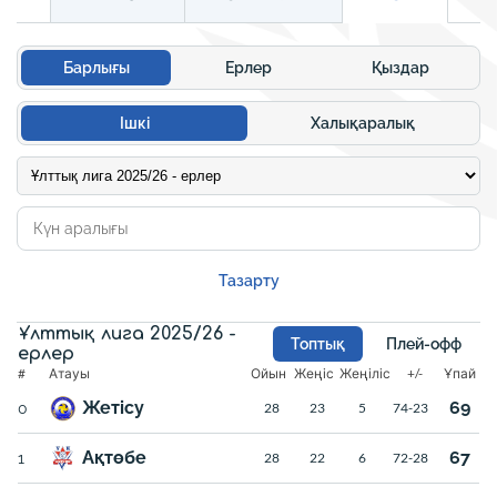
Барлығы
Ерлер
Қыздар
Ішкі
Халықаралық
Тазарту
Ұлттық лига 2025/26 -
Топтық
Плей-офф
ерлер
#
Атауы
Ойын
Жеңіс
Жеңіліс
+/-
Ұпай
Жетісу
69
0
28
23
5
74-23
Ақтөбе
67
1
28
22
6
72-28