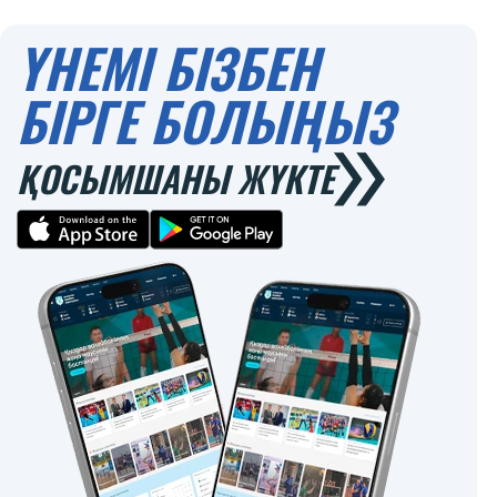
ҮНЕМІ БІЗБЕН
БІРГЕ БОЛЫҢЫЗ
ҚОСЫМШАНЫ ЖҮКТЕ