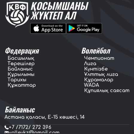
ҚОСЫМШАНЫ
ЖҮКТЕП АЛ
Федерация
Волейбол
Басшылық
Чемпионат
Төрешілер
Лига
Байланыс
Күнтізбе
Құрылымы
Ұлттық лига
Тарихы
Құрамалар
Құжаттар
WADA
Құпиялық саясат
Байланыс
Астана қаласы, E-15 көшесі, 14
+7 /7172/ 272 396
volleykz@gmail.com