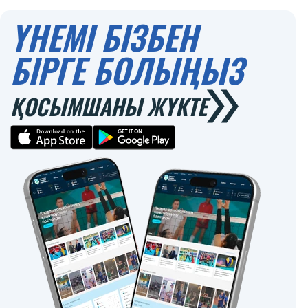
196
194
ҮНЕМІ БІЗБЕН
БІРГЕ БОЛЫҢЫЗ
ҚОСЫМШАНЫ ЖҮКТЕ