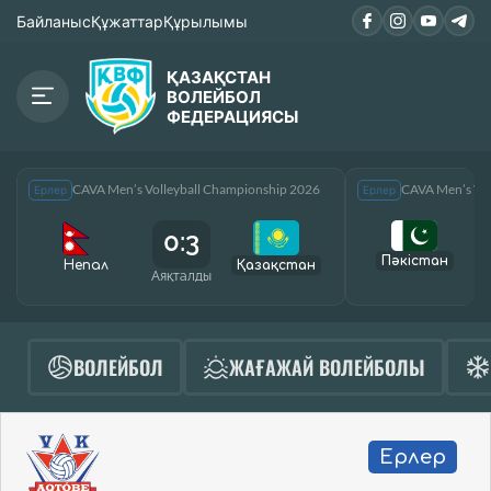
Байланыс
Құжаттар
Құрылымы
ҚАЗАҚСТАН
ВОЛЕЙБОЛ
ФЕДЕРАЦИЯСЫ
CAVA Men’s Volleyball Championship 2026
CAVA Men’s Vol
Ерлер
Ерлер
0:3
Пәкістан
Непал
Қазақcтан
Аяқталды
А
ВОЛЕЙБОЛ
ЖАҒАЖАЙ ВОЛЕЙБОЛЫ
Ерлер