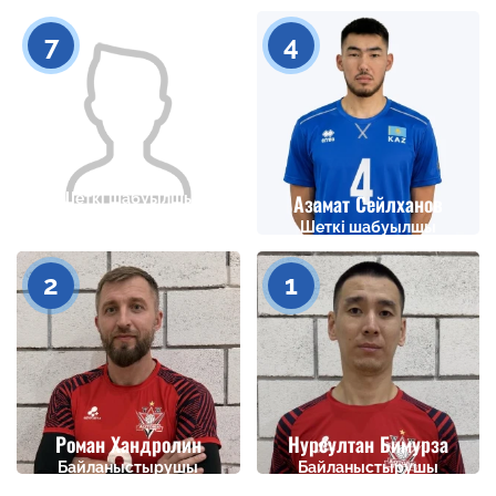
Азаматтығы
Бойы
Азаматтығы
Бойы
200
202
7
4
Шеткі шабуылшы
Азамат Сейлханов
Азаматтығы
Бойы
Шеткі шабуылшы
196
Азаматтығы
Бойы
194
2
1
Роман Хандролин
Нурсултан Бимурза
Байланыстырушы
Байланыстырушы
Азаматтығы
Бойы
Азаматтығы
Бойы