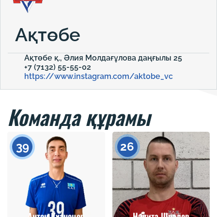
Ақтөбе
Ақтөбе қ., Әлия Молдағұлова даңғылы 25
+7 (7132) 55-55-02
https://www.instagram.com/aktobe_vc
Команда құрамы
39
26
Антон Кузнецов
Никита Швалев