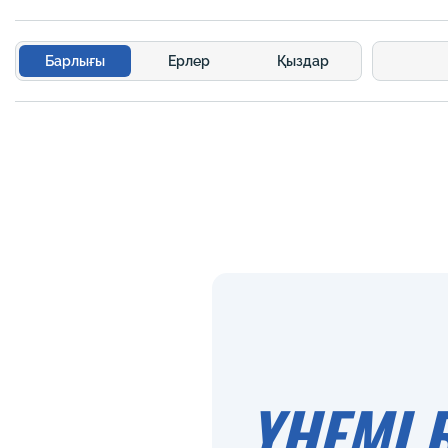
Барлығы
Ерлер
Қыздар
ҮНЕМІ 