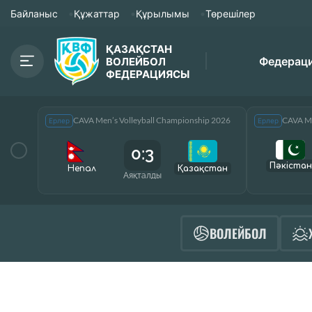
Байланыс
Құжаттар
Құрылымы
Төрешілер
ҚАЗАҚСТАН
Федерац
ВОЛЕЙБОЛ
ФЕДЕРАЦИЯСЫ
CAVA Men’s Volleyball Championship 2026
CAVA Me
Ерлер
Ерлер
0:3
Пәкістан
Непал
Қазақcтан
Аяқталды
ВОЛЕЙБОЛ