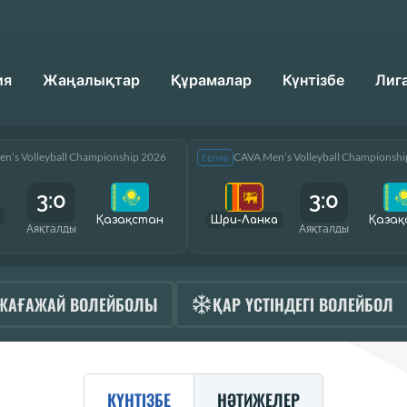
ия
Жаңалықтар
Құрамалар
Күнтізбе
Лиг
n’s Volleyball Championship 2026
CAVA Men’s Volleyball Championsh
Ерлер
3:0
3:0
Қазақcтан
Шри-Ланка
Қазақ
Аяқталды
Аяқталды
ЖАҒАЖАЙ ВОЛЕЙБОЛЫ
ҚАР ҮСТІНДЕГІ ВОЛЕЙБОЛ
КҮНТІЗБЕ
НӘТИЖЕЛЕР