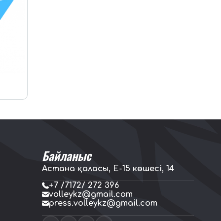
Байланыс
Астана қаласы, E-15 көшесі, 14
+7 /7172/ 272 396
volleykz@gmail.com
press.volleykz@gmail.com