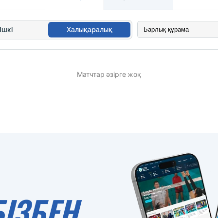
Ішкі
Халықаралық
Матчтар әзірге жоқ
БІЗБЕН