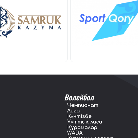
Волейбол
Чемпионат
Лига
Күнтізбе
Ұлттық лига
Құрамалар
WADA