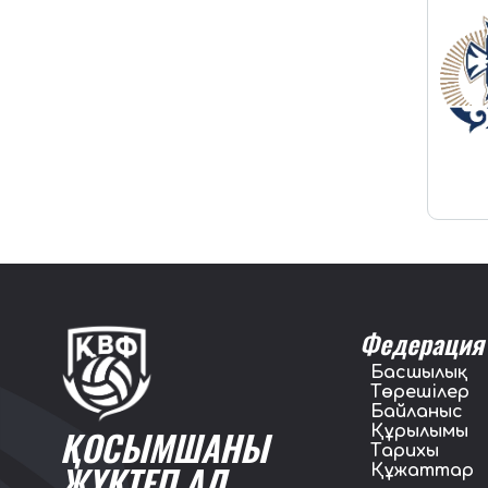
Федерация
Басшылық
Төрешілер
Байланыс
Құрылымы
ҚОСЫМШАНЫ
Тарихы
ЖҮКТЕП АЛ
Құжаттар