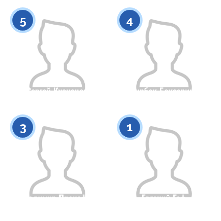
0
0
5
4
Сергей Кузнецов
Амирбек Бексаринов
Азаматтығы
Бойы
Азаматтығы
Бойы
0
0
3
1
Владимир Прокофев
Евгений Гоф
Азаматтығы
Бойы
Азаматтығы
Бойы