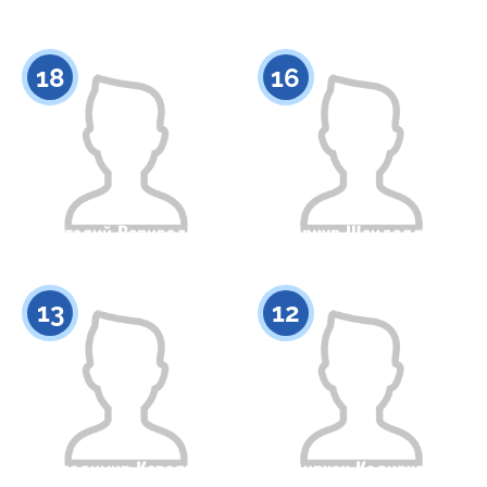
Азаматтығы
Бойы
Азаматтығы
Бойы
0
0
18
16
Виталий Вориводин
Арнур Шаидолла
Азаматтығы
Бойы
Азаматтығы
Бойы
0
0
13
12
Володимир Ковалчук
Нодирхан Кадирханов