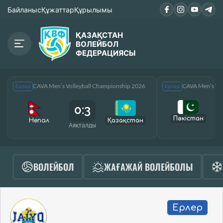
Байланыс
Құжаттар
Құрылымы
ҚАЗАҚСТАН
ВОЛЕЙБОЛ
ФЕДЕРАЦИЯСЫ
CAVA Men’s Volleyball Championship 2026
CAVA Men’s Vol
Ерлер
Ерлер
0:3
Пәкістан
Непал
Қазақcтан
Аяқталды
А
ВОЛЕЙБОЛ
ЖАҒАЖАЙ ВОЛЕЙБОЛЫ
Ерлер