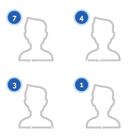
Азаматтығы
Бойы
Азаматтығы
Бойы
0
0
7
4
Дархан Аманкелдиев
Иляс Тауекелов
Азаматтығы
Бойы
Азаматтығы
Бойы
0
0
3
1
Аидос Аитмагамбет
Аршын Аскарулы
Азаматтығы
Бойы
Азаматтығы
Бойы