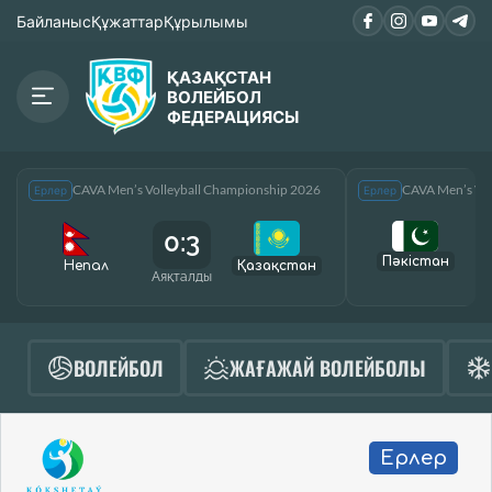
Байланыс
Құжаттар
Құрылымы
ҚАЗАҚСТАН
ВОЛЕЙБОЛ
ФЕДЕРАЦИЯСЫ
CAVA Men’s Volleyball Championship 2026
CAVA Men’s Vol
Ерлер
Ерлер
0:3
Пәкістан
Непал
Қазақcтан
Аяқталды
А
ВОЛЕЙБОЛ
ЖАҒАЖАЙ ВОЛЕЙБОЛЫ
Ерлер