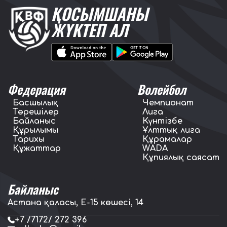
ҚОСЫМШАНЫ
ЖҮКТЕП АЛ
Федерация
Волейбол
Басшылық
Чемпионат
Төрешілер
Лига
Байланыс
Күнтізбе
Құрылымы
Ұлттық лига
Тарихы
Құрамалар
Құжаттар
WADA
Құпиялық саясат
Байланыс
Астана қаласы, E-15 көшесі, 14
+7 /7172/ 272 396