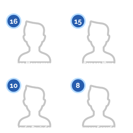
Азаматтығы
Бойы
Азаматтығы
Бойы
0
0
16
15
Диас Шаисултанов
Сагадат Юнус
Азаматтығы
Бойы
Азаматтығы
Бойы
0
0
10
8
Алиби Раиймбек
Сундет Болатбек