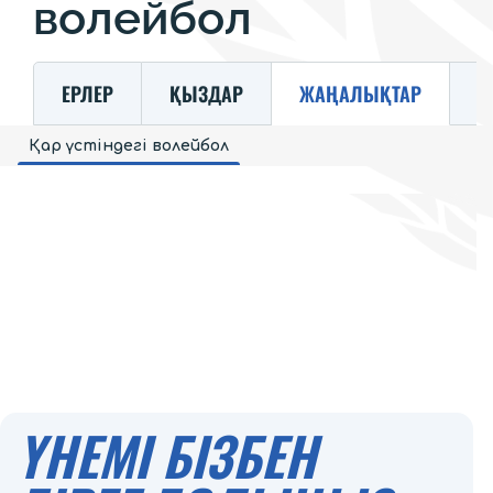
волейбол
ЕРЛЕР
ҚЫЗДАР
ЖАҢАЛЫҚТАР
К
Қар үстіндегі волейбол
ҮНЕМІ БІЗБЕН