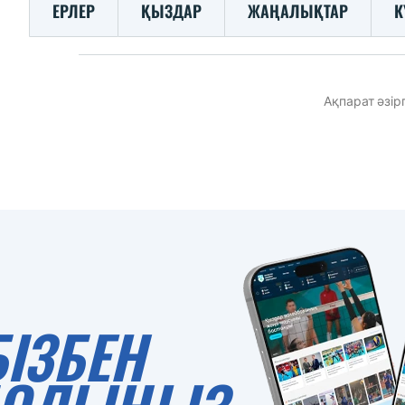
ЕРЛЕР
ҚЫЗДАР
ЖАҢАЛЫҚТАР
К
Ақпарат әзір
БІЗБЕН