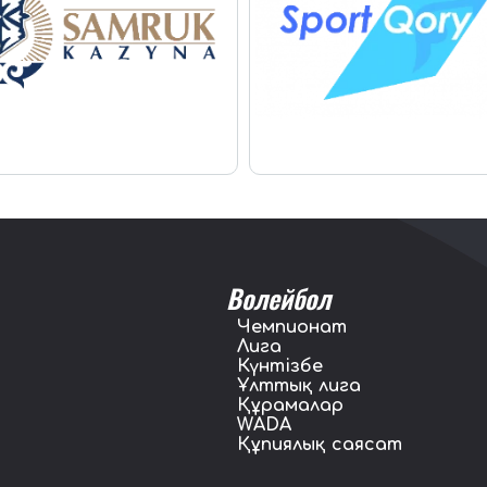
Волейбол
Чемпионат
Лига
Күнтізбе
Ұлттық лига
Құрамалар
WADA
Құпиялық саясат