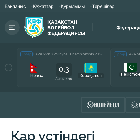
Байланыс
Құжаттар
Құрылымы
Төрешілер
ҚАЗАҚСТАН
Федерац
ВОЛЕЙБОЛ
ФЕДЕРАЦИЯСЫ
CAVA Men’s Volleyball Championship 2026
CAVA Me
Ерлер
Ерлер
0:3
Пәкістан
Непал
Қазақcтан
Аяқталды
ВОЛЕЙБОЛ
Қар үстіндегі