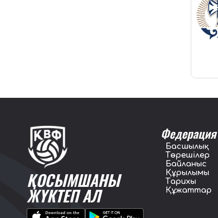
Федерация
Басшылық
Төрешілер
Байланыс
Құрылымы
ҚОСЫМШАНЫ
Тарихы
ЖҮКТЕП АЛ
Құжаттар