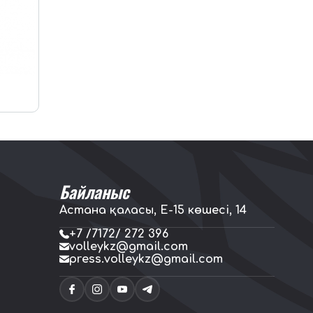
Байланыс
Астана қаласы, E-15 көшесі, 14
+7 /7172/ 272 396
volleykz@gmail.com
press.volleykz@gmail.com