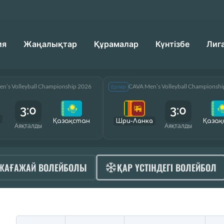
ия
Жаңалықтар
Құрамалар
Күнтізбе
Лиг
n’s Volleyball Championship 2026
CAVA Men’s Volleyball Championsh
Ерлер
3:0
3:0
Қазақcтан
Шри-Ланка
Қазақ
Аяқталды
Аяқталды
ЖАҒАЖАЙ ВОЛЕЙБОЛЫ
ҚАР ҮСТІНДЕГІ ВОЛЕЙБОЛ