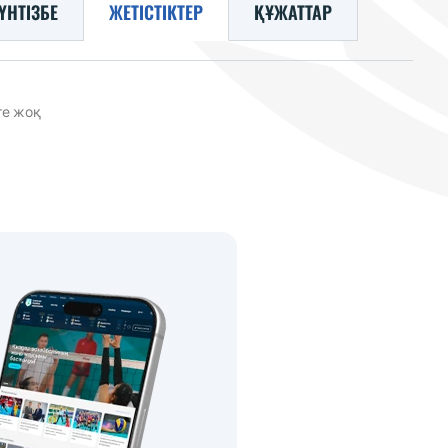
ҮНТІЗБЕ
ЖЕТІСТІКТЕР
ҚҰЖАТТАР
ге жоқ