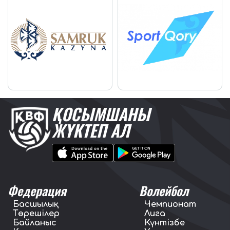
ҚОСЫМШАНЫ
ЖҮКТЕП АЛ
Федерация
Волейбол
Басшылық
Чемпионат
Төрешілер
Лига
Байланыс
Күнтізбе