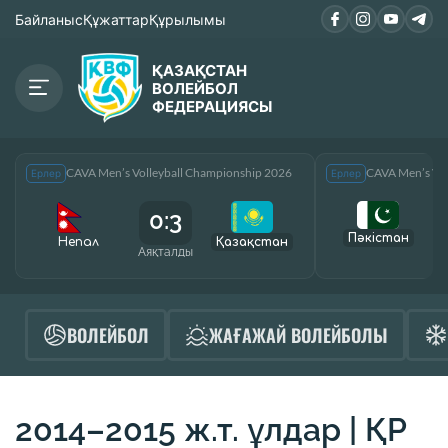
Байланыс
Құжаттар
Құрылымы
ҚАЗАҚСТАН
ВОЛЕЙБОЛ
ФЕДЕРАЦИЯСЫ
CAVA Men’s Volleyball Championship 2026
CAVA Men’s Vol
Ерлер
Ерлер
0:3
Пәкістан
Непал
Қазақcтан
Аяқталды
А
ВОЛЕЙБОЛ
ЖАҒАЖАЙ ВОЛЕЙБОЛЫ
2014–2015 ж.т. ұлдар | ҚР