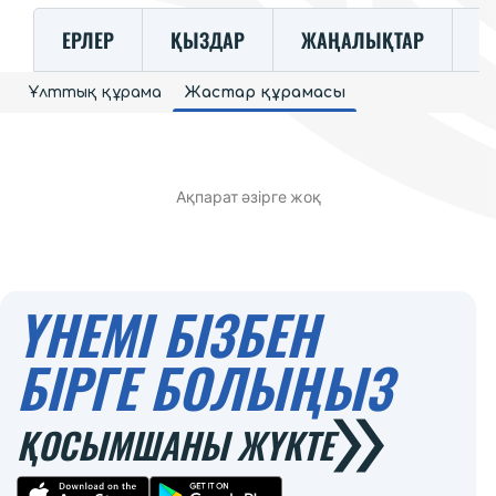
ЕРЛЕР
ҚЫЗДАР
ЖАҢАЛЫҚТАР
К
Ұлттық құрама
Жастар құрамасы
Ақпарат әзірге жоқ
ҮНЕМІ БІЗБЕН
БІРГЕ БОЛЫҢЫЗ
ҚОСЫМШАНЫ ЖҮКТЕ