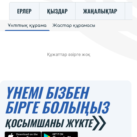
ЕРЛЕР
ҚЫЗДАР
ЖАҢАЛЫҚТАР
К
Ұлттық құрама
Жастар құрамасы
Құжаттар әзірге жоқ
ҮНЕМІ БІЗБЕН
БІРГЕ БОЛЫҢЫЗ
ҚОСЫМШАНЫ ЖҮКТЕ