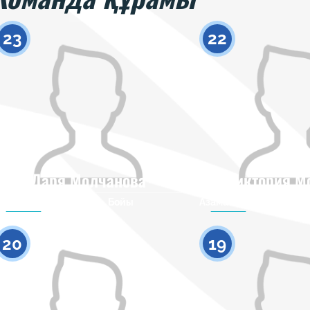
23
22
Даря Молчанова
Виктория М
Азаматтығы
Бойы
Азаматтығы
0
20
19