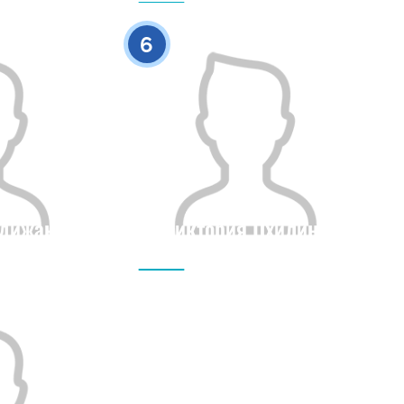
0
0
6
бдижан
Виктория Пхилина
Бойы
Азаматтығы
Бойы
0
0