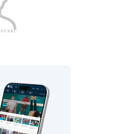
баихан
Бойы
0