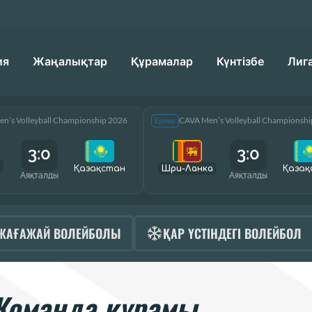
ия
Жаңалықтар
Құрамалар
Күнтізбе
Лиг
n’s Volleyball Championship 2026
CAVA Men’s Volleyball Championsh
Ерлер
3:0
3:0
Қазақcтан
Шри-Ланка
Қазақ
Аяқталды
Аяқталды
ЖАҒАЖАЙ ВОЛЕЙБОЛЫ
ҚАР ҮСТІНДЕГІ ВОЛЕЙБОЛ
Команда құрамы