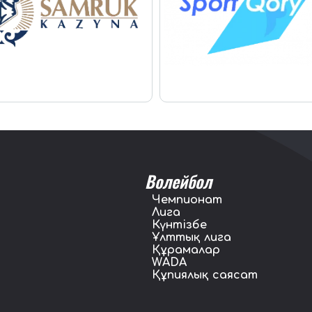
Волейбол
Чемпионат
Лига
Күнтізбе
Ұлттық лига
Құрамалар
WADA
Құпиялық саясат