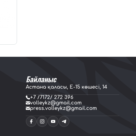
Байланыс
Астана қаласы, E-15 көшесі, 14
+7 /7172/ 272 396
volleykz@gmail.com
press.volleykz@gmail.com