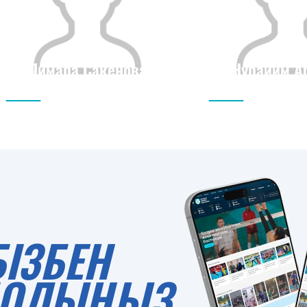
Лимара Сакенова
Нураийм А
Азаматтығы
Бойы
Азаматтығы
0
БІЗБЕН
 БОЛЫҢЫЗ