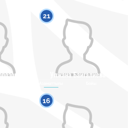
21
орозова
Улжана Баигалиева
Бойы
Азаматтығы
Бойы
0
0
16