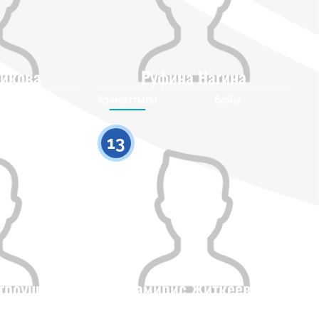
икова
Руфина Нагина
Бойы
Азаматтығы
Бойы
0
0
13
троушко
Тамирис Житкеева
Бойы
Азаматтығы
Бойы