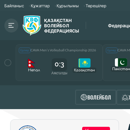
Байланыс
Құжаттар
Құрылымы
Төрешілер
ҚАЗАҚСТАН
Федерац
ВОЛЕЙБОЛ
ФЕДЕРАЦИЯСЫ
CAVA Men’s Volleyball Championship 2026
CAVA Me
Ерлер
Ерлер
0:3
Пәкістан
Непал
Қазақcтан
Аяқталды
ВОЛЕЙБОЛ