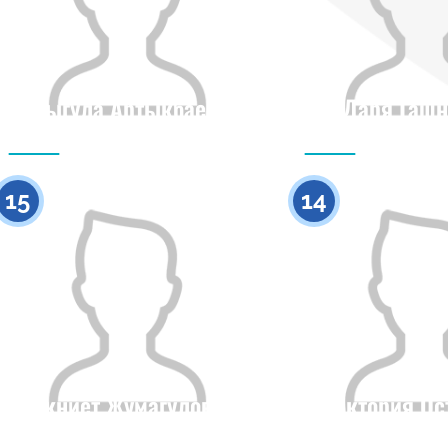
Шыгула Артыкбаева
Даря Гашн
Азаматтығы
Бойы
Азаматтығы
0
15
14
Акниет Жумагулова
Виктория Ос
Азаматтығы
Бойы
Азаматтығы