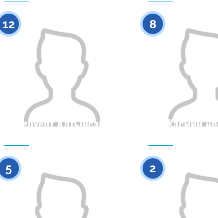
0
12
8
Меруерт Алтынсака
Жасмин А
Азаматтығы
Бойы
Азаматтығы
0
5
2