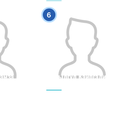
0
0
6
амза
Ассылгул Каиргалиева
Бойы
Азаматтығы
Бойы
0
0