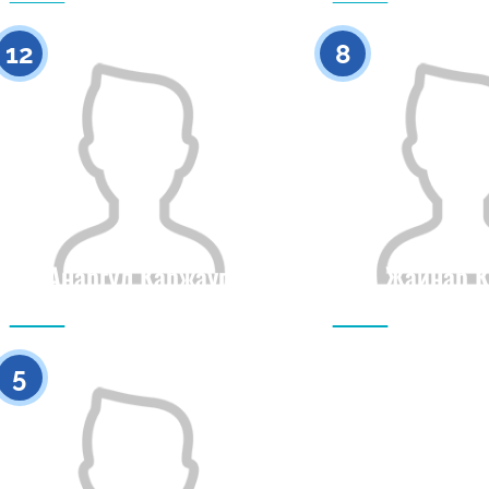
0
12
8
Анаргул Каржауп
Жаинар К
Азаматтығы
Бойы
Азаматтығы
0
5