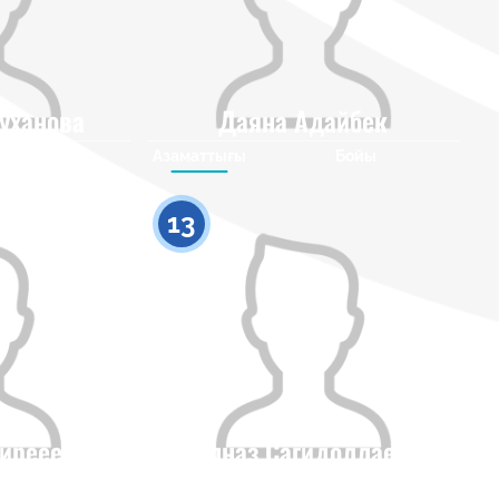
уханова
Даяна Адайбек
Бойы
Азаматтығы
Бойы
0
0
13
гирееева
Гулназ Сагидоллаева
Бойы
Азаматтығы
Бойы