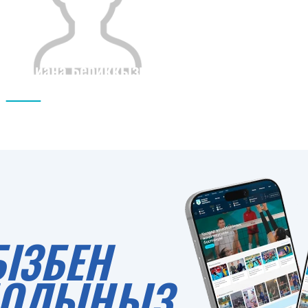
Диана Бериккызы
Азаматтығы
Бойы
0
БІЗБЕН
 БОЛЫҢЫЗ