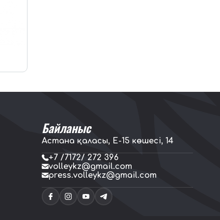
Байланыс
Астана қаласы, E-15 көшесі, 14
+7 /7172/ 272 396
volleykz@gmail.com
press.volleykz@gmail.com