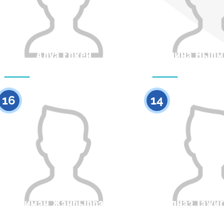
Алуа Еркен
Алина Нырм
Азаматтығы
Бойы
Азаматтығы
0
16
14
Аиман Жанбырбай
Гулназ Тажи
Азаматтығы
Бойы
Азаматтығы