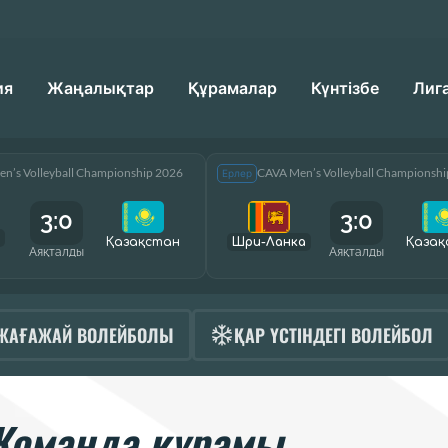
ия
Жаңалықтар
Құрамалар
Күнтізбе
Лиг
n’s Volleyball Championship 2026
CAVA Men’s Volleyball Championsh
Ерлер
3:0
3:0
Қазақcтан
Шри-Ланка
Қазақ
Аяқталды
Аяқталды
ЖАҒАЖАЙ ВОЛЕЙБОЛЫ
ҚАР ҮСТІНДЕГІ ВОЛЕЙБОЛ
Команда құрамы