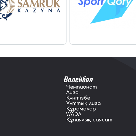
Волейбол
Чемпионат
Лига
Күнтізбе
Ұлттық лига
Құрамалар
WADA
Құпиялық саясат