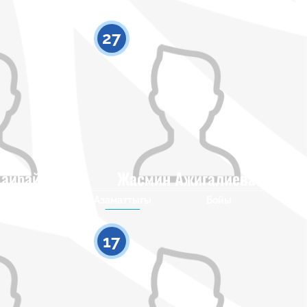
27
айбай
Жасмин Ажигалиева
Бойы
Азаматтығы
Бойы
0
0
17