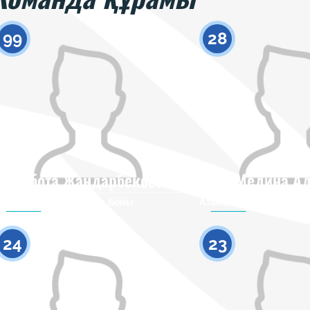
99
28
Акбота Жандарбекова
Медина Ад
Азаматтығы
Бойы
Азаматтығы
0
24
23