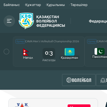
Байланыс
Құжаттар
Құрылымы
Төрешілер
ҚАЗАҚСТАН
Федерац
ВОЛЕЙБОЛ
ФЕДЕРАЦИЯСЫ
CAVA Men’s Volleyball Championship 2026
CAVA Me
Ерлер
Ерлер
0:3
Пәкістан
Непал
Қазақcтан
Аяқталды
ВОЛЕЙБОЛ