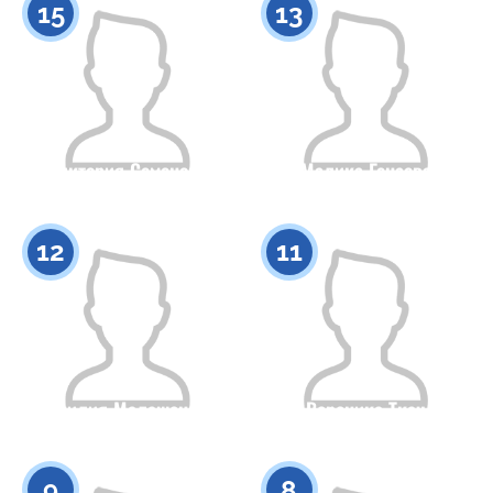
15
13
Виктория Семенова
Малика Генаева
Азаматтығы
Бойы
Азаматтығы
Бойы
0
0
12
11
Емилия Малашенко
Вероника Ткач
Азаматтығы
Бойы
Азаматтығы
Бойы
0
0
9
8