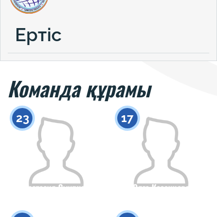
Ертіс
Команда құрамы
23
17
Анастасия Смирнова
Олга Казанцева
Азаматтығы
Бойы
Азаматтығы
Бойы
0
0