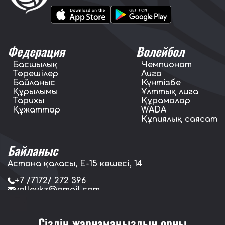
Федерация
Волейбол
Басшылық
Чемпионат
Төрешілер
Лига
Байланыс
Күнтізбе
Құрылымы
Ұлттық лига
Тарихы
Құрамалар
Құжаттар
WADA
Құпиялық саясат
Байланыс
Астана қаласы, E-15 көшесі, 14
+7 /7172/ 272 396
volleykz@gmail.com
press.volleykz@gmail.com
Сіздің жарнамаңыздың орны