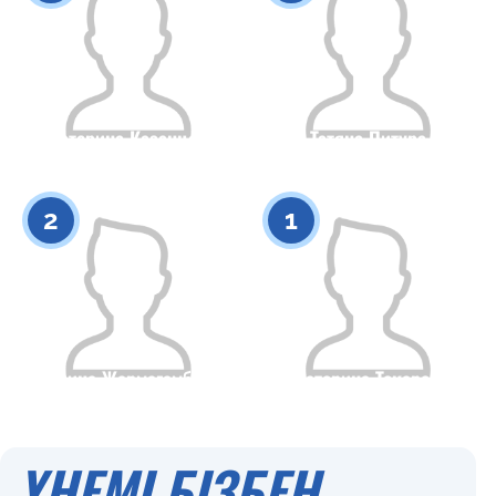
Екатерина Казанцева
Татяна Питура
Азаматтығы
Бойы
Азаматтығы
Бойы
0
0
2
1
Ангелина Жармагамбетова
Екатерина Токарева
Азаматтығы
Бойы
Азаматтығы
Бойы
0
0
ҮНЕМІ БІЗБЕН