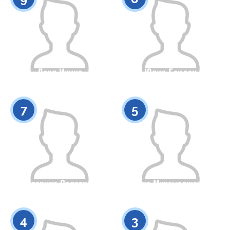
Даря Инина
Юлия Баидак
Азаматтығы
Бойы
Азаматтығы
Бойы
0
0
7
5
Екатерина Селезнева
Диана Мухамеджанова
Азаматтығы
Бойы
Азаматтығы
Бойы
0
0
4
3