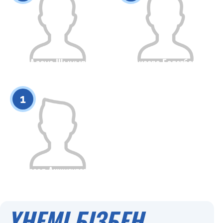
Адема Шымыр
Аизере Болатбек
Азаматтығы
Бойы
Азаматтығы
Бойы
0
0
1
Ассел Акжигитова
Азаматтығы
Бойы
0
ҮНЕМІ БІЗБЕН