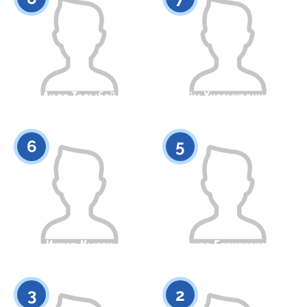
Аида Толыбай
Аийм Хисамутдинова
Азаматтығы
Бойы
Азаматтығы
Бойы
0
0
6
5
Инкар Кызен
Маира Батирханова
Азаматтығы
Бойы
Азаматтығы
Бойы
0
0
3
2