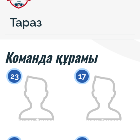
Тараз
Команда құрамы
23
17
Ясмина Фоменко
Еркежан Есенкелды
Азаматтығы
Бойы
Азаматтығы
Бойы
0
0