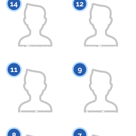
14
12
Аиерке Жанаидаркызы
Зарета Марунова
Азаматтығы
Бойы
Азаматтығы
Бойы
0
0
11
9
Стефания Янковская
Аилин Яшева
Азаматтығы
Бойы
Азаматтығы
Бойы
0
0
8
7