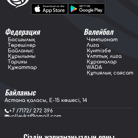
Федерация
Волейбол
Басшылық
Чемпионат
Төрешілер
Лига
Байланыс
Күнтізбе
Құрылымы
Ұлттық лига
Тарихы
Құрамалар
Құжаттар
WADA
Құпиялық саясат
Байланыс
Астана қаласы, E-15 көшесі, 14
+7 /7172/ 272 396
volleykz@gmail.com
press.volleykz@gmail.com
Сіздің жарнамаңыздың орны