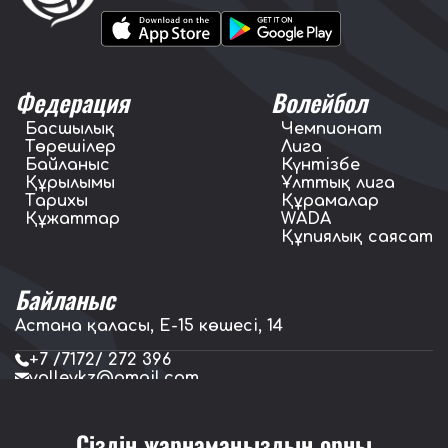
Федерация
Волейбол
Басшылық
Чемпионат
Төрешілер
Лига
Байланыс
Күнтізбе
Құрылымы
Ұлттық лига
Тарихы
Құрамалар
Құжаттар
WADA
Құпиялық саясат
Байланыс
Астана қаласы, E-15 көшесі, 14
+7 /7172/ 272 396
volleykz@gmail.com
press.volleykz@gmail.com
Сіздің жарнамаңыздың орны