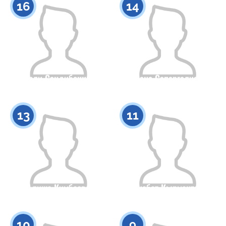
16
14
Дамели Сандибеккызы
Диана Сапаргалиева
Азаматтығы
Бойы
Азаматтығы
Бойы
0
0
13
11
Алиша Кимбаева
Инабат Кырмантай
Азаматтығы
Бойы
Азаматтығы
Бойы
0
0
10
9