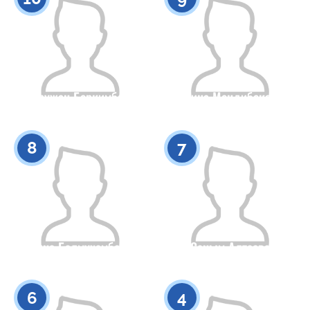
Аружан Беркимбай
Алина Мендибекова
Азаматтығы
Бойы
Азаматтығы
Бойы
0
0
8
7
Карина Балмухамбетова
Саным Алтаева
Азаматтығы
Бойы
Азаматтығы
Бойы
0
0
6
4