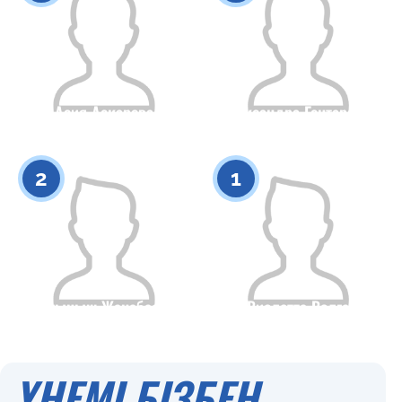
Асия Аскарова
Александра Гонтаренко
Азаматтығы
Бойы
Азаматтығы
Бойы
0
0
2
1
Сагыныш Жанабаева
Виолетта Волга
Азаматтығы
Бойы
Азаматтығы
Бойы
0
0
ҮНЕМІ БІЗБЕН