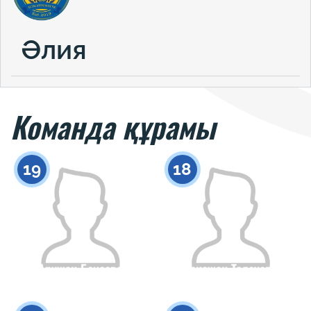
Әлия
Команда құрамы
19
18
Аружан Беисова
Еркежан Толеуова
Азаматтығы
Бойы
Азаматтығы
Бойы
0
0