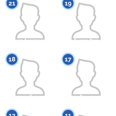
21
19
Леила Амангелдина
Аидана Осер
Азаматтығы
Бойы
Азаматтығы
Бойы
0
0
18
17
Каракоз Нурмахан
Сагди Кенжеханова
Азаматтығы
Бойы
Азаматтығы
Бойы
0
0
13
11