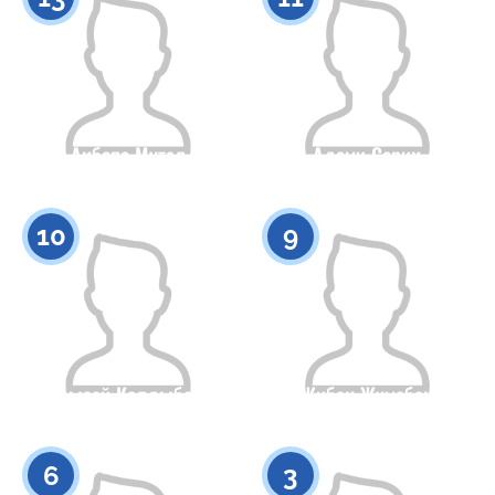
Акбопе Мутал
Адеми Серик
Азаматтығы
Бойы
Азаматтығы
Бойы
0
0
10
9
Кундызай Калдыбекова
Жибек Жумабек
Азаматтығы
Бойы
Азаматтығы
Бойы
0
0
6
3