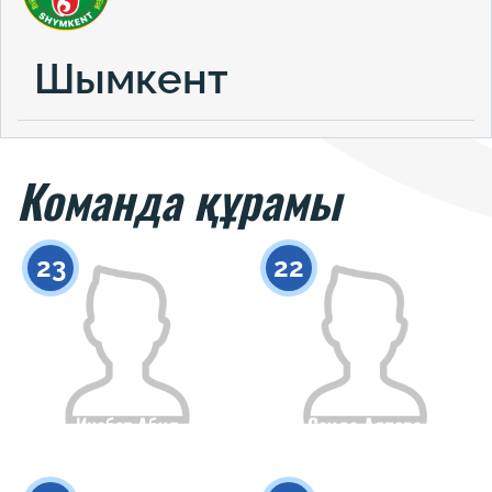
Шымкент
Команда құрамы
23
22
Инабат Абил
Саида Аяпова
Азаматтығы
Бойы
Азаматтығы
Бойы
0
0