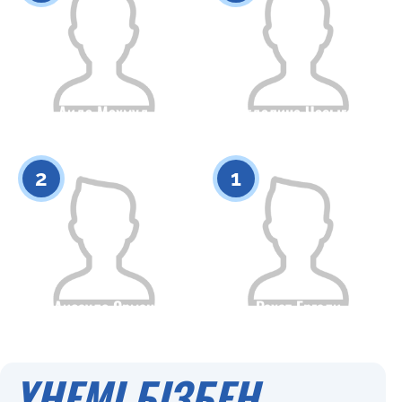
Аида Махмуд
Магдалина Часыгова
Азаматтығы
Бойы
Азаматтығы
Бойы
0
0
2
1
Аисауле Орман
Рахат Ергали
Азаматтығы
Бойы
Азаматтығы
Бойы
0
0
ҮНЕМІ БІЗБЕН