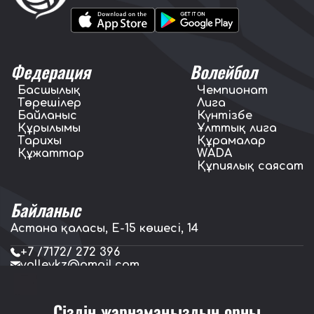
Федерация
Волейбол
Басшылық
Чемпионат
Төрешілер
Лига
Байланыс
Күнтізбе
Құрылымы
Ұлттық лига
Тарихы
Құрамалар
Құжаттар
WADA
Құпиялық саясат
Байланыс
Астана қаласы, E-15 көшесі, 14
+7 /7172/ 272 396
volleykz@gmail.com
press.volleykz@gmail.com
Сіздің жарнамаңыздың орны