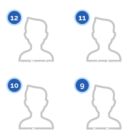
Азаматтығы
Бойы
Азаматтығы
Бойы
0
0
12
11
Ерасыл Муханбетжан
Арманбек Аманкос
Азаматтығы
Бойы
Азаматтығы
Бойы
0
0
10
9
Бекзат Ролландов
Диас Ляш
Азаматтығы
Бойы
Азаматтығы
Бойы