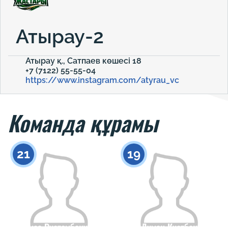
Атырау-2
Атырау қ., Сатпаев көшесі 18
+7 (7122) 55-55-04
https://www.instagram.com/atyrau_vc
Команда құрамы
21
19
Алмаз Рустембекулы
Думан Куатбек