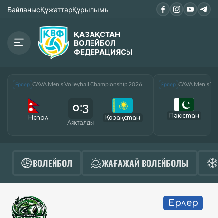
Байланыс
Құжаттар
Құрылымы
ҚАЗАҚСТАН
ВОЛЕЙБОЛ
ФЕДЕРАЦИЯСЫ
CAVA Men’s Volleyball Championship 2026
CAVA Men’s Vol
Ерлер
Ерлер
0:3
Пәкістан
Непал
Қазақcтан
Аяқталды
А
ВОЛЕЙБОЛ
ЖАҒАЖАЙ ВОЛЕЙБОЛЫ
Ерлер