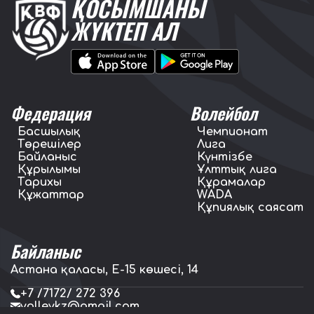
ҚОСЫМШАНЫ
ЖҮКТЕП АЛ
Федерация
Волейбол
Басшылық
Чемпионат
Төрешілер
Лига
Байланыс
Күнтізбе
Құрылымы
Ұлттық лига
Тарихы
Құрамалар
Құжаттар
WADA
Құпиялық саясат
Байланыс
Астана қаласы, E-15 көшесі, 14
+7 /7172/ 272 396
volleykz@gmail.com