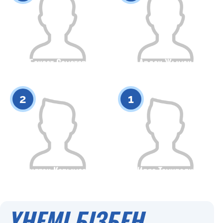
Бекзат Саметов
Ардак Жыман
Азаматтығы
Бойы
Азаматтығы
Бойы
0
0
2
1
Султан Карымсак
Иляс Темирали
Азаматтығы
Бойы
Азаматтығы
Бойы
0
0
ҮНЕМІ БІЗБЕН