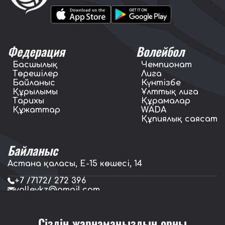
Федерация
Волейбол
Басшылық
Чемпионат
Төрешілер
Лига
Байланыс
Күнтізбе
Құрылымы
Ұлттық лига
Тарихы
Құрамалар
Құжаттар
WADA
Құпиялық саясат
Байланыс
Астана қаласы, E-15 көшесі, 14
+7 /7172/ 272 396
volleykz@gmail.com
press.volleykz@gmail.com
Сіздің жарнамаңыздың орны