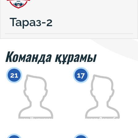
Тараз-2
Команда құрамы
21
17
Галымжан Нырмахамбетов
Даулет Серикбаев
Азаматтығы
Бойы
Азаматтығы
Бойы
0
0